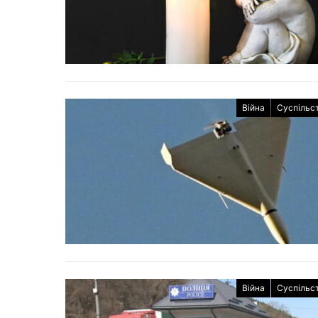
Війна
Суспільс
Війна
Суспільс