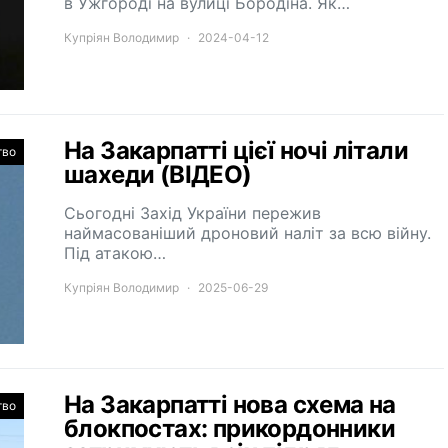
в Ужгороді на вулиці Бородіна. Як…
Купріян Володимир
2024-04-12
На Закарпатті цієї ночі літали
тво
шахеди (ВІДЕО)
Сьогодні Захід України пережив
наймасованіший дроновий наліт за всю війну.
Під атакою…
Купріян Володимир
2025-06-29
На Закарпатті нова схема на
тво
блокпостах: прикордонники