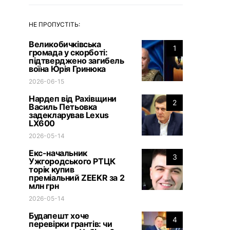
НЕ ПРОПУСТІТЬ:
Великобичківська
1
громада у скорботі:
підтверджено загибель
воїна Юрія Гринюка
2026-06-15
Нардеп від Рахівщини
2
Василь Петьовка
задекларував Lexus
LX600
2026-05-14
Екс-начальник
3
Ужгородського РТЦК
торік купив
преміальний ZEEKR за 2
млн грн
2026-05-14
Будапешт хоче
4
перевірки грантів: чи