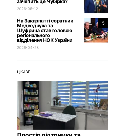
зачепить це Чубірка?
2026-05-12
На Закарпатті соратник
5
Медведчука та
Шуфрича став головою
регіонального
відділення НОК України
2026-04-23
ЦІКАВЕ
Простір підтримки та