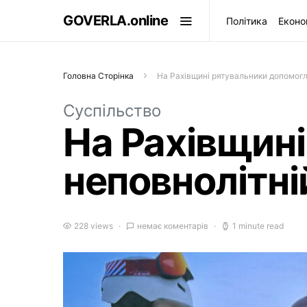
GOVERLA.online
Політика
Еконо
Головна Сторінка
На Рахівщині рятувальники допомогл
Суспільство
На Рахівщин
неповнолітні
228 views
немає коментарів
1 minute read