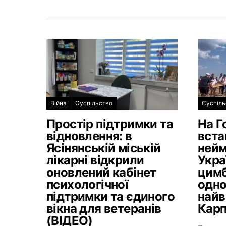
Війна
Суспільство
Суспіль
Простір підтримки та
На Г
відновлення: в
вста
Ясінянській міській
нейм
лікарні відкрили
Укра
оновлений кабінет
цимб
психологічної
одно
підтримки та єдиного
найв
вікна для ветеранів
Карп
(ВІДЕО)