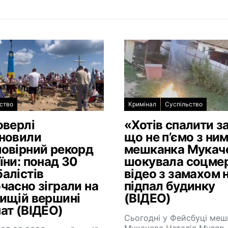
ство
Кримінал
Суспільство
оверлі
«Хотів спалити за
новили
що не п’ємо з ним
овірний рекорд
мешканка Мукач
їни: понад 30
шокувала соцме
алістів
відео з замахом 
часно зіграли на
підпал будинку
ищій вершині
(ВІДЕО)
ат (ВІДЕО)
Сьогодні у Фейсбуці меш