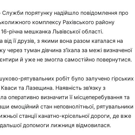
до Служби порятунку надійшло повідомлення про
рськолижного комплексу Рахівського району
16-річна мешканка Львівської області.
 від її друзів, з якими вона разом каталася на
ку через туман дівчина з’їхала за межі визначеної
ієнтири й уже не змогла самостійно повернутися.
уково-рятувальних робіт було залучено гірських
л Кваси та Лазещина. Наявність зв’язку з
а оперативно визначити її місцеперебування та
авши емоційний стан неповнолітньої, рятувальники
ижньої станції канатно-крісельної дороги, де вже
подальшої допомоги лижниця відмовилася.