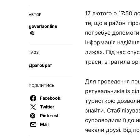
17 лютого о 17:50 
АВТОР
те, що в районі гі
goverlaonline
потребує допомоги 
Інформація надійшла
лижах. Під час спус
TAGS
траси, втратила ор
Драгобрат
Для проведення пош
ПОДІЛИТИСЬ
рятувальників із сі
Facebook
туристкою дозволил
Twitter
знайти. Стабілізув
Pinterest
супроводили її до н
Mail
чекали друзі. Від 