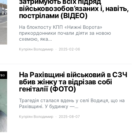
затримують всіх підряд
військовозобов’язаних і, навіть,
пострілами (ВІДЕО)
На блокпосту КПП «Нижні Ворота»
прикордонники почали діяти за новою
схемою, яка…
Купріян Володимир
2025-02-06
На Рахівщині військовий в СЗЧ
тво
вбив жінку та відрізав собі
геніталії (ФОТО)
Трагедія сталася вдень у селі Водиця, що на
Рахівщині. У будинку —…
Купріян Володимир
2025-08-07