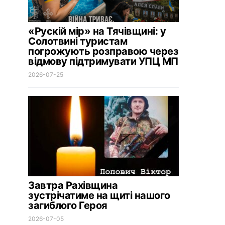
«Рускій мір» на Тячівщині: у
Солотвині туристам
погрожують розправою через
відмову підтримувати УПЦ МП
2026-07-25
Завтра Рахівщина
зустрічатиме на щиті нашого
загиблого Героя
2026-07-05