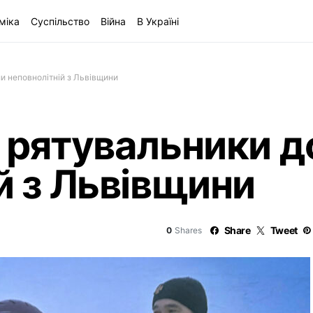
міка
Суспільство
Війна
В Україні
и неповнолітній з Львівщини
і рятувальники 
й з Львівщини
Share
Tweet
0
Shares