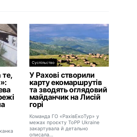
Суспільство
 те,
У Рахові створили
»:
карту екомаршрутів
ева
та зводять оглядовий
режі
майданчик на Лисій
на
горі
Команда ГО «РахівЕкоТур» у
межах проєкту ToPP Ukraine
закартувала й детально
канка
описала…