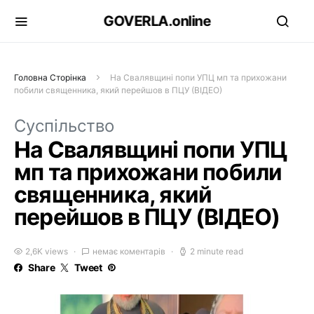
GOVERLA.online
Головна Сторінка
На Свалявщині попи УПЦ мп та прихожани
побили священника, який перейшов в ПЦУ (ВІДЕО)
Суспільство
На Свалявщині попи УПЦ
мп та прихожани побили
священника, який
перейшов в ПЦУ (ВІДЕО)
2,6K views
немає коментарів
2 minute read
Share
Tweet