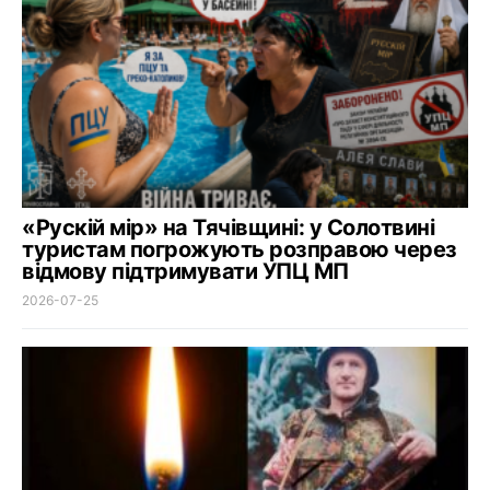
«Рускій мір» на Тячівщині: у Солотвині
туристам погрожують розправою через
відмову підтримувати УПЦ МП
2026-07-25