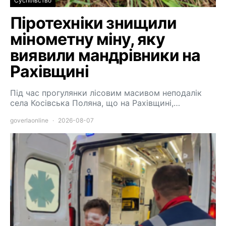
Суспільство
Піротехніки знищили
мінометну міну, яку
виявили мандрівники на
Рахівщині
Під час прогулянки лісовим масивом неподалік
села Косівська Поляна, що на Рахівщині,…
goverlaonline
2026-08-07