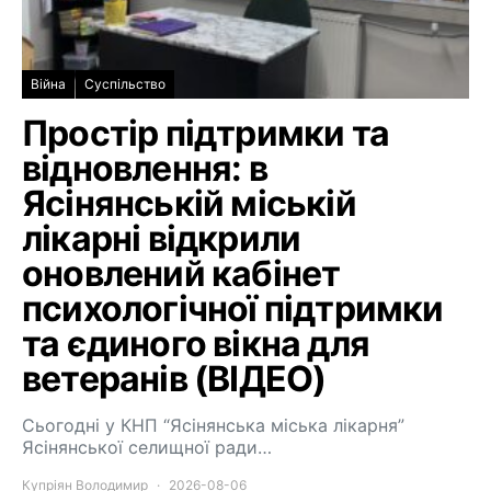
Війна
Суспільство
Простір підтримки та
відновлення: в
Ясінянській міській
лікарні відкрили
оновлений кабінет
психологічної підтримки
та єдиного вікна для
ветеранів (ВІДЕО)
Сьогодні у КНП “Ясінянська міська лікарня”
Ясінянської селищної ради…
Купріян Володимир
2026-08-06