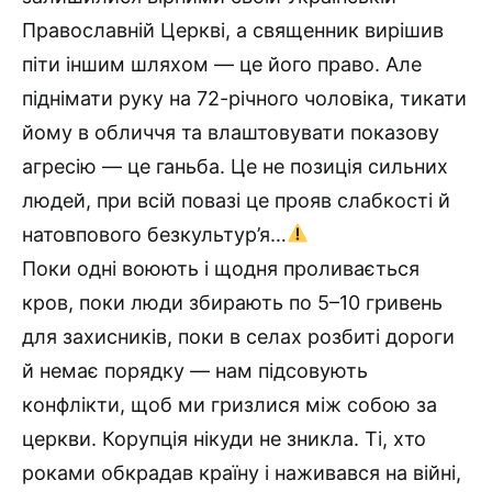
Православній Церкві, а священник вирішив
піти іншим шляхом — це його право. Але
піднімати руку на 72-річного чоловіка, тикати
йому в обличчя та влаштовувати показову
агресію — це ганьба. Це не позиція сильних
людей, при всій повазі це прояв слабкості й
натовпового безкультур’я…
Поки одні воюють і щодня проливається
кров, поки люди збирають по 5–10 гривень
для захисників, поки в селах розбиті дороги
й немає порядку — нам підсовують
конфлікти, щоб ми гризлися між собою за
церкви. Корупція нікуди не зникла. Ті, хто
роками обкрадав країну і наживався на війні,