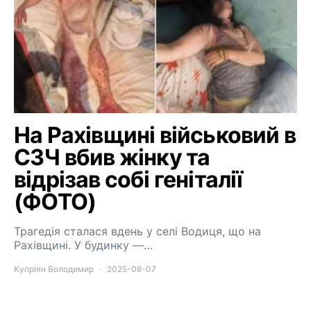
На Рахівщині військовий в
СЗЧ вбив жінку та
відрізав собі геніталії
(ФОТО)
Трагедія сталася вдень у селі Водиця, що на
Рахівщині. У будинку —…
Купріян Володимир
2025-08-07