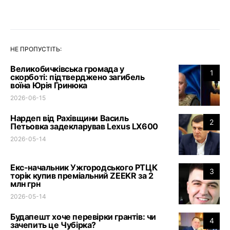
НЕ ПРОПУСТІТЬ:
Великобичківська громада у
1
скорботі: підтверджено загибель
воїна Юрія Гринюка
2026-06-15
Нардеп від Рахівщини Василь
2
Петьовка задекларував Lexus LX600
2026-05-14
Екс-начальник Ужгородського РТЦК
3
торік купив преміальний ZEEKR за 2
млн грн
2026-05-14
Будапешт хоче перевірки грантів: чи
4
зачепить це Чубірка?