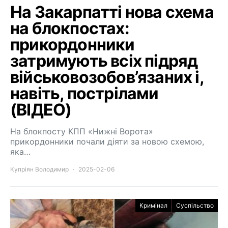
На Закарпатті нова схема
на блокпостах:
прикордонники
затримують всіх підряд
військовозобов’язаних і,
навіть, пострілами
(ВІДЕО)
На блокпосту КПП «Нижні Ворота»
прикордонники почали діяти за новою схемою,
яка…
Купріян Володимир
2025-02-06
Кримінал
Суспільство