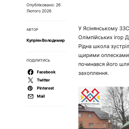
Опубліковано: 26
Лютого 2026
У Ясінянському ЗЗСО
АВТОР
Олімпійських ігор 
Купріян Володимир
Рідна школа зустр
щирими оплесками, 
ПОДІЛИТИСЬ
починався його шля
Facebook
захоплення.
Twitter
Pinterest
Mail