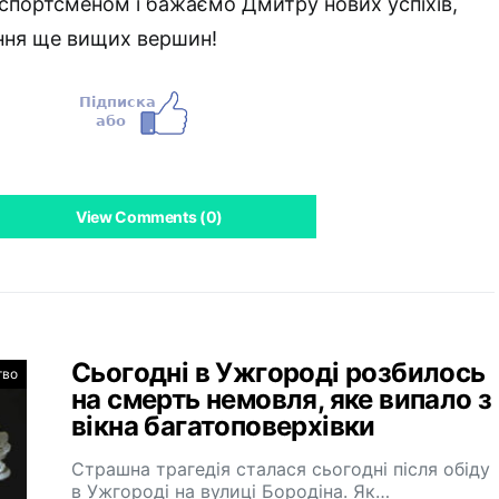
портсменом і бажаємо Дмитру нових успіхів,
ння ще вищих вершин!
View Comments (0)
Сьогодні в Ужгороді розбилось
тво
на смерть немовля, яке випало з
вікна багатоповерхівки
Страшна трагедія сталася сьогодні після обіду
в Ужгороді на вулиці Бородіна. Як…