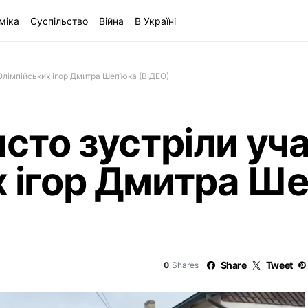
міка
Суспільство
Війна
В Україні
Олімпійських ігор Дмитра Шеп’юка (ВІДЕО)
исто зустріли уч
х ігор Дмитра Ш
Share
Tweet
0
Shares