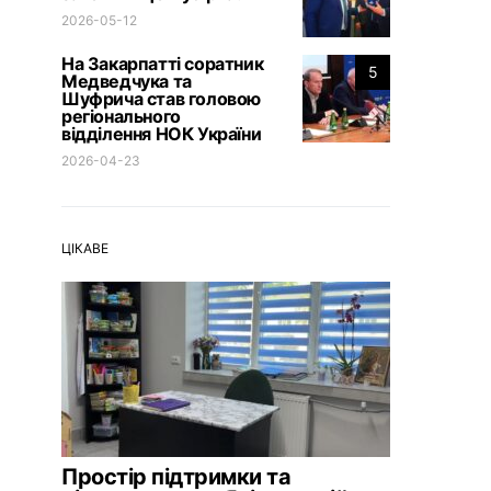
2026-05-12
На Закарпатті соратник
5
Медведчука та
Шуфрича став головою
регіонального
відділення НОК України
2026-04-23
ЦІКАВЕ
Простір підтримки та