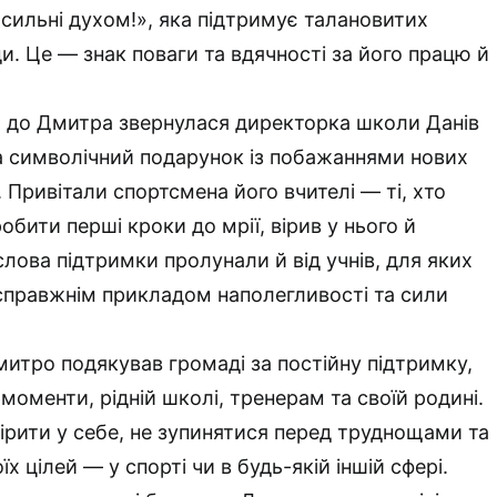
, сильні духом!», яка підтримує талановитих
и. Це — знак поваги та вдячності за його працю й
м до Дмитра звернулася директорка школи Данів
а символічний подарунок із побажаннями нових
 Привітали спортсмена його вчителі — ті, хто
бити перші кроки до мрії, вірив у нього й
лова підтримки пролунали й від учнів, для яких
справжнім прикладом наполегливості та сили
митро подякував громаді за постійну підтримку,
моменти, рідній школі, тренерам та своїй родині.
вірити у себе, не зупинятися перед труднощами та
х цілей — у спорті чи в будь-якій іншій сфері.