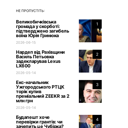
НЕ ПРОПУСТІТЬ:
Великобичківська
1
громада у скорботі:
підтверджено загибель
воїна Юрія Гринюка
2026-06-15
Нардеп від Рахівщини
2
Василь Петьовка
задекларував Lexus
LX600
2026-05-14
Екс-начальник
3
Ужгородського РТЦК
торік купив
преміальний ZEEKR за 2
млн грн
2026-05-14
Будапешт хоче
4
перевірки грантів: чи
зачепить це Чубірка?