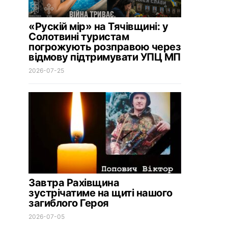
«Рускій мір» на Тячівщині: у
Солотвині туристам
погрожують розправою через
відмову підтримувати УПЦ МП
2026-07-25
Завтра Рахівщина
зустрічатиме на щиті нашого
загиблого Героя
2026-07-05