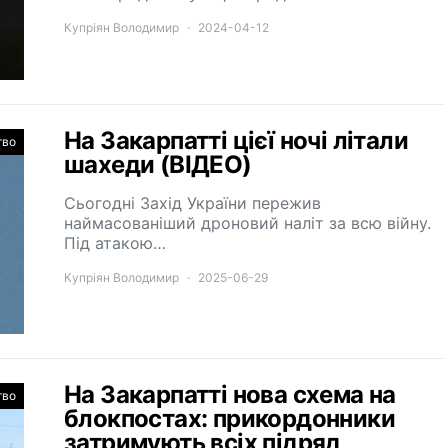
Купріян Володимир
2024-04-12
На Закарпатті цієї ночі літали
тво
шахеди (ВІДЕО)
Сьогодні Захід України пережив
наймасованіший дроновий наліт за всю війну.
Під атакою…
Купріян Володимир
2025-06-29
На Закарпатті нова схема на
тво
блокпостах: прикордонники
затримують всіх підряд