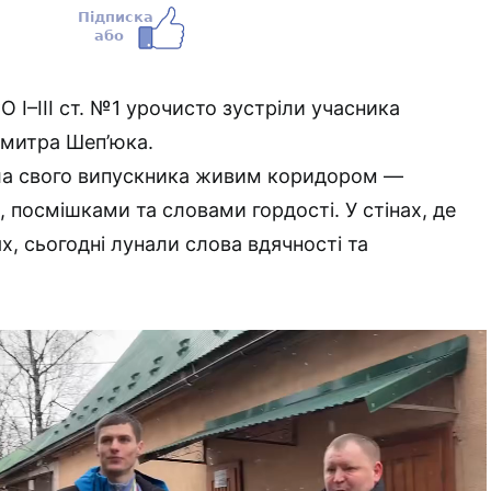
 І–ІІІ ст. №1 урочисто зустріли учасника
Дмитра Шеп’юка.
іла свого випускника живим коридором —
посмішками та словами гордості. У стінах, де
х, сьогодні лунали слова вдячності та