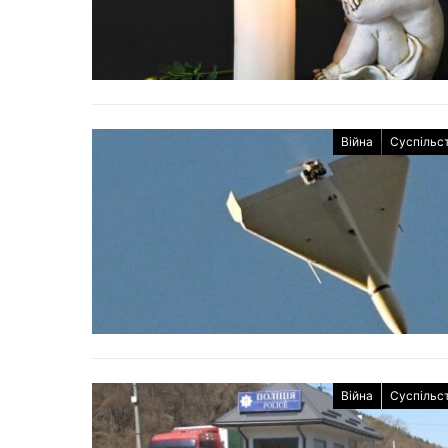
Війна
Суспільс
Війна
Суспільс