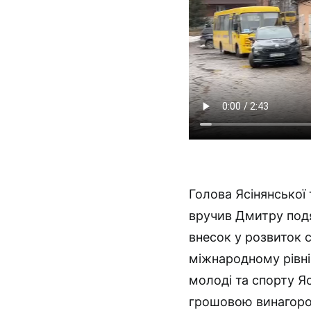
Голова Ясінянської
вручив Дмитру подя
внесок у розвиток 
міжнародному рівні.
молоді та спорту Я
грошовою винагород