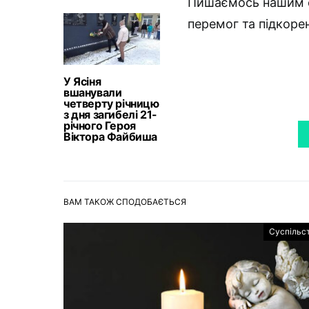
Пишаємось нашим с
перемог та підкоре
У Ясіня
вшанували
четверту річницю
з дня загибелі 21-
річного Героя
Віктора Файбиша
ВАМ ТАКОЖ СПОДОБАЄТЬСЯ
Суспільс