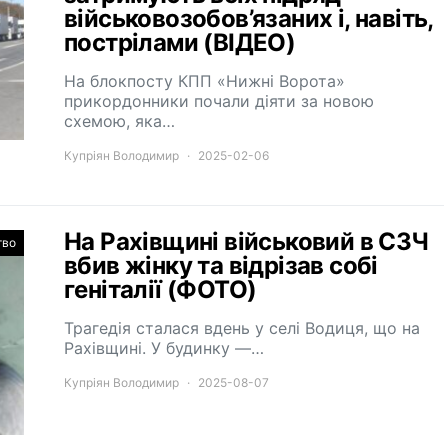
військовозобов’язаних і, навіть,
пострілами (ВІДЕО)
На блокпосту КПП «Нижні Ворота»
прикордонники почали діяти за новою
схемою, яка…
Купріян Володимир
2025-02-06
На Рахівщині військовий в СЗЧ
тво
вбив жінку та відрізав собі
геніталії (ФОТО)
Трагедія сталася вдень у селі Водиця, що на
Рахівщині. У будинку —…
Купріян Володимир
2025-08-07