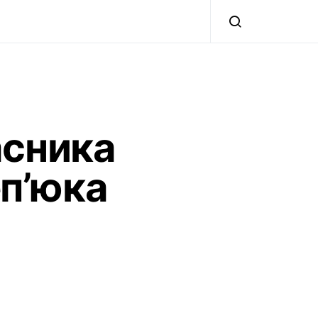
асника
еп’юка