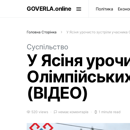
GOVERLA.online
Політика
Еконо
Головна Сторінка
У Ясіня урочисто зустріли учасника 
Суспільство
У Ясіня уроч
Олімпійськи
(ВІДЕО)
520 views
немає коментарів
1 minute read