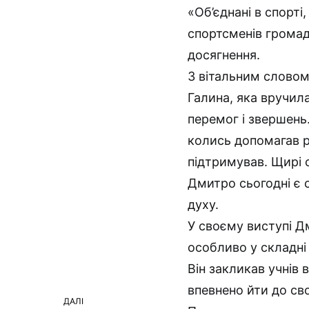
«Об’єднані в спорті
спортсменів громад
досягнення.
З вітальним слово
Галина, яка вручил
перемог і звершень.
колись допомагав ро
підтримував. Щирі с
Дмитро сьогодні є 
духу.
У своєму виступі Д
особливо у складні 
Він закликав учнів 
впевнено йти до свої
ДАЛІ