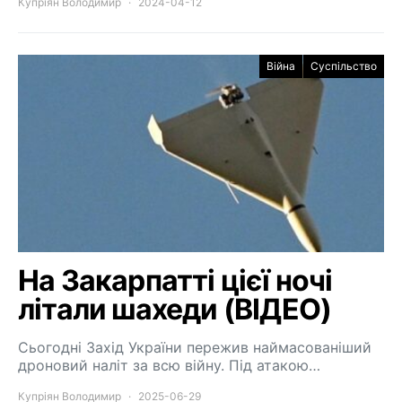
Купріян Володимир
2024-04-12
Війна
Суспільство
На Закарпатті цієї ночі
літали шахеди (ВІДЕО)
Сьогодні Захід України пережив наймасованіший
дроновий наліт за всю війну. Під атакою…
Купріян Володимир
2025-06-29