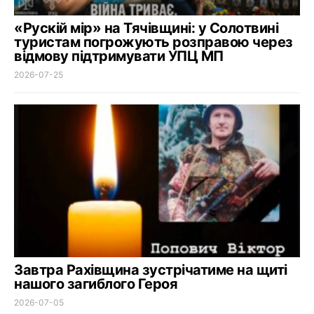
«Рускій мір» на Тячівщині: у Солотвині
туристам погрожують розправою через
відмову підтримувати УПЦ МП
2026-07-25
Завтра Рахівщина зустрічатиме на щиті
нашого загиблого Героя
2026-07-05