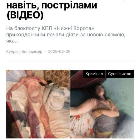
навіть, пострілами
(ВІДЕО)
На блокпосту КПП «Нижні Ворота»
прикордонники почали діяти за новою схемою,
яка…
Купріян Володимир
2025-02-06
Кримінал
Суспільство