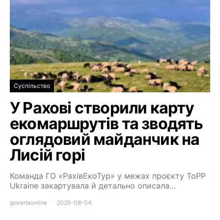
Суспільство
У Рахові створили карту
екомаршрутів та зводять
оглядовий майданчик на
Лисій горі
Команда ГО «РахівЕкоТур» у межах проєкту ToPP
Ukraine закартувала й детально описала…
goverlaonline
2026-08-04