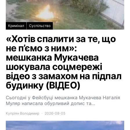
Кримінал
Суспільство
«Хотів спалити за те, що
не п’ємо з ним»:
мешканка Мукачева
шокувала соцмережі
відео з замахом на підпал
будинку (ВІДЕО)
Сьогодні у Фейсбуці мешканка Мукачева Наталія
Муляр написала обурливий допис та…
Купріян Володимир
2026-08-05