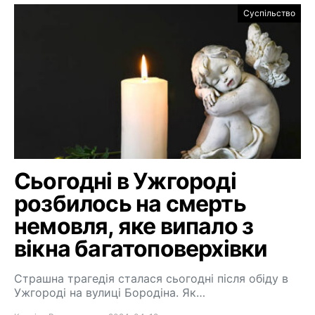
Суспільство
Сьогодні в Ужгороді
розбилось на смерть
немовля, яке випало з
вікна багатоповерхівки
Страшна трагедія сталася сьогодні після обіду в
Ужгороді на вулиці Бородіна. Як…