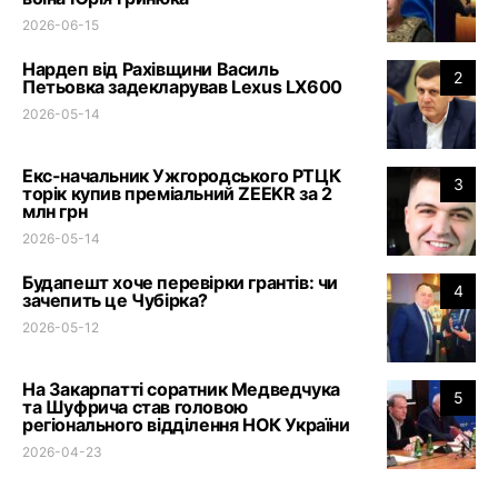
2026-06-15
Нардеп від Рахівщини Василь
2
Петьовка задекларував Lexus LX600
2026-05-14
Екс-начальник Ужгородського РТЦК
3
торік купив преміальний ZEEKR за 2
млн грн
2026-05-14
Будапешт хоче перевірки грантів: чи
4
зачепить це Чубірка?
2026-05-12
На Закарпатті соратник Медведчука
5
та Шуфрича став головою
регіонального відділення НОК України
2026-04-23