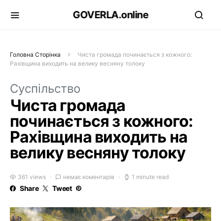
GOVERLA.online
Головна Сторінка
Чиста громада починається з кожного:
Рахівщина виходить на велику весняну толоку
Суспільство
Чиста громада
починається з кожного:
Рахівщина виходить на
велику весняну толоку
361 views
немає коментарів
1 minute read
Share
Tweet