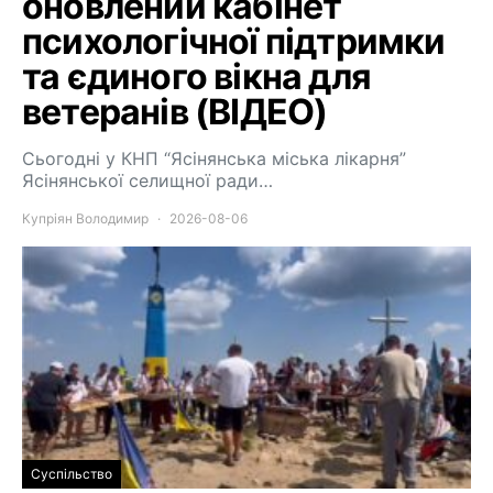
оновлений кабінет
психологічної підтримки
та єдиного вікна для
ветеранів (ВІДЕО)
Сьогодні у КНП “Ясінянська міська лікарня”
Ясінянської селищної ради…
Купріян Володимир
2026-08-06
Суспільство