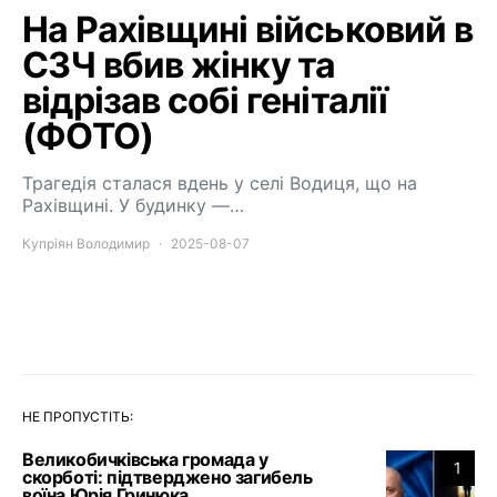
На Рахівщині військовий в
СЗЧ вбив жінку та
відрізав собі геніталії
(ФОТО)
Трагедія сталася вдень у селі Водиця, що на
Рахівщині. У будинку —…
Купріян Володимир
2025-08-07
НЕ ПРОПУСТІТЬ:
Великобичківська громада у
1
скорботі: підтверджено загибель
воїна Юрія Гринюка