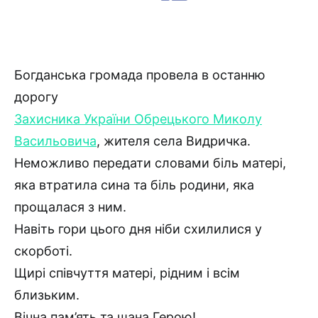
Богданська громада провела в останню
дорогу
Захисника України Обрецького Миколу
Васильовича
, жителя села Видричка.
Неможливо передати словами біль матері,
яка втратила сина та біль родини, яка
прощалася з ним.
Навіть гори цього дня ніби схилилися у
скорботі.
Щирі співчуття матері, рідним і всім
близьким.
Вічна пам’ять та шана Герою!