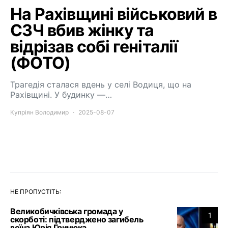
На Рахівщині військовий в
СЗЧ вбив жінку та
відрізав собі геніталії
(ФОТО)
Трагедія сталася вдень у селі Водиця, що на
Рахівщині. У будинку —…
Купріян Володимир
2025-08-07
НЕ ПРОПУСТІТЬ:
Великобичківська громада у
1
скорботі: підтверджено загибель
воїна Юрія Гринюка