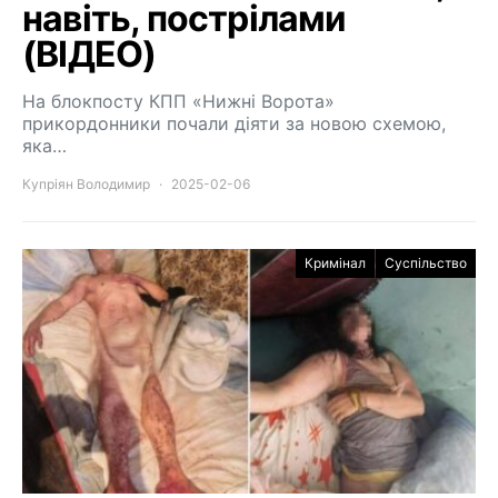
навіть, пострілами
(ВІДЕО)
На блокпосту КПП «Нижні Ворота»
прикордонники почали діяти за новою схемою,
яка…
Купріян Володимир
2025-02-06
Кримінал
Суспільство