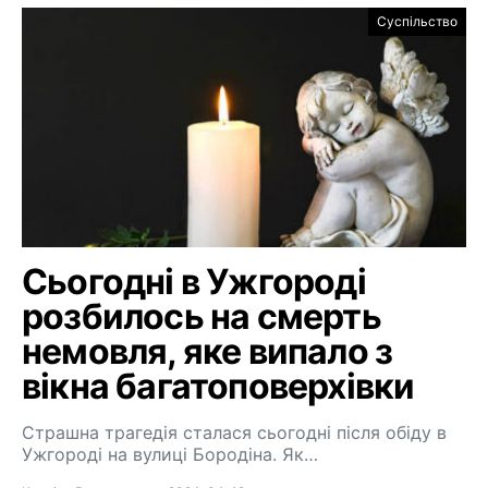
Суспільство
Сьогодні в Ужгороді
розбилось на смерть
немовля, яке випало з
вікна багатоповерхівки
Страшна трагедія сталася сьогодні після обіду в
Ужгороді на вулиці Бородіна. Як…