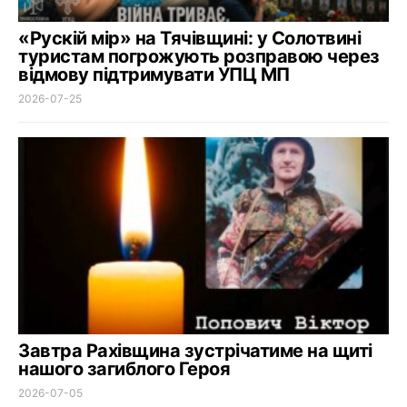
«Рускій мір» на Тячівщині: у Солотвині
туристам погрожують розправою через
відмову підтримувати УПЦ МП
2026-07-25
Завтра Рахівщина зустрічатиме на щиті
нашого загиблого Героя
2026-07-05