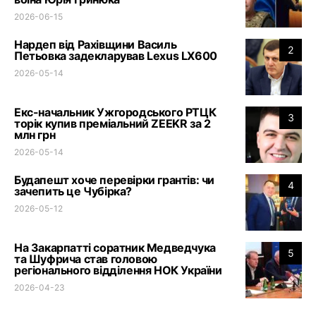
2026-06-15
Нардеп від Рахівщини Василь
2
Петьовка задекларував Lexus LX600
2026-05-14
Екс-начальник Ужгородського РТЦК
3
торік купив преміальний ZEEKR за 2
млн грн
2026-05-14
Будапешт хоче перевірки грантів: чи
4
зачепить це Чубірка?
2026-05-12
На Закарпатті соратник Медведчука
5
та Шуфрича став головою
регіонального відділення НОК України
2026-04-23