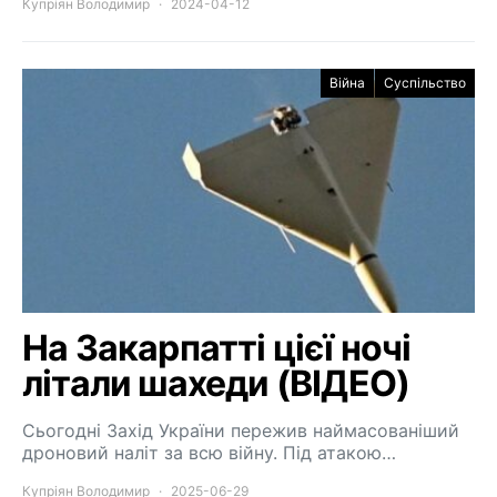
Купріян Володимир
2024-04-12
Війна
Суспільство
На Закарпатті цієї ночі
літали шахеди (ВІДЕО)
Сьогодні Захід України пережив наймасованіший
дроновий наліт за всю війну. Під атакою…
Купріян Володимир
2025-06-29