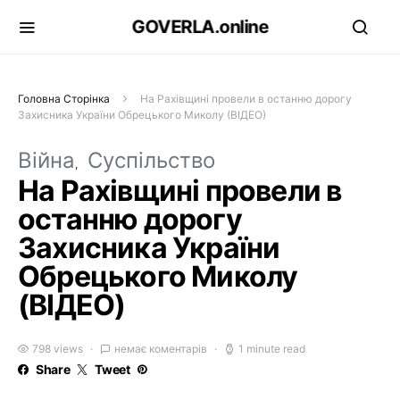
GOVERLA.online
Головна Сторінка
На Рахівщині провели в останню дорогу
Захисника України Обрецького Миколу (ВІДЕО)
Війна
Суспільство
На Рахівщині провели в
останню дорогу
Захисника України
Обрецького Миколу
(ВІДЕО)
798 views
немає коментарів
1 minute read
Share
Tweet