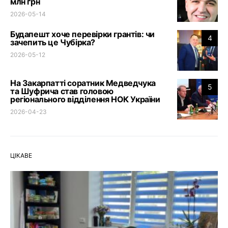
млн грн
2026-05-14
Будапешт хоче перевірки грантів: чи
4
зачепить це Чубірка?
2026-05-12
На Закарпатті соратник Медведчука
5
та Шуфрича став головою
регіонального відділення НОК України
2026-04-23
ЦІКАВЕ