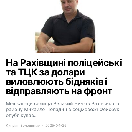
На Рахівщині поліцейські
та ТЦК за долари
виловлюють бідняків і
відправляють на фронт
Мешканець селища Великий Бичків Рахівського
району Михайло Попадич в соцмережі Фейсбук
опублікував…
Купріян Володимир
2025-04-26