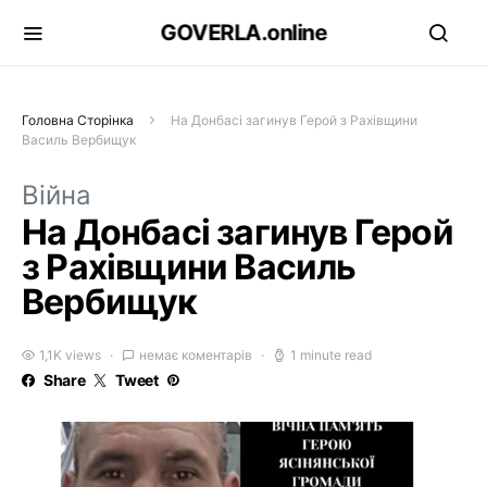
GOVERLA.online
Головна Сторінка
На Донбасі загинув Герой з Рахівщини
Василь Вербищук
Війна
На Донбасі загинув Герой
з Рахівщини Василь
Вербищук
1,1K views
немає коментарів
1 minute read
Share
Tweet