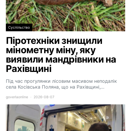
Суспільство
Піротехніки знищили
мінометну міну, яку
виявили мандрівники на
Рахівщині
Під час прогулянки лісовим масивом неподалік
села Косівська Поляна, що на Рахівщині,…
goverlaonline
2026-08-07