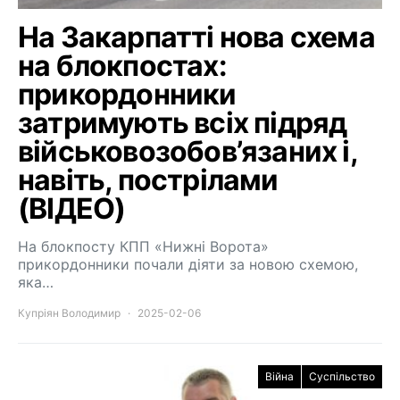
На Закарпатті нова схема
на блокпостах:
прикордонники
затримують всіх підряд
військовозобов’язаних і,
навіть, пострілами
(ВІДЕО)
На блокпосту КПП «Нижні Ворота»
прикордонники почали діяти за новою схемою,
яка…
Купріян Володимир
2025-02-06
Війна
Суспільство