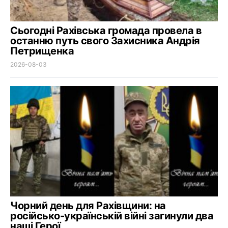
Сьогодні Рахівська громада провела в
останню путь свого Захисника Андрія
Петрищенка
2026-08-03
Чорний день для Рахівщини: на
російсько-українській війні загинули два
наші Герої