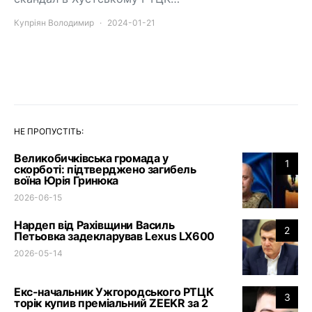
Купріян Володимир
2024-01-21
НЕ ПРОПУСТІТЬ:
Великобичківська громада у
1
скорботі: підтверджено загибель
воїна Юрія Гринюка
2026-06-15
Нардеп від Рахівщини Василь
2
Петьовка задекларував Lexus LX600
2026-05-14
Екс-начальник Ужгородського РТЦК
3
торік купив преміальний ZEEKR за 2