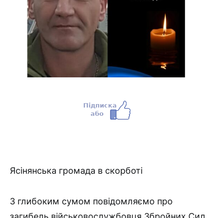
Ясінянська громада в скорботі
З глибоким сумом повідомляємо про
загибель військовослужбовця Збройних Сил