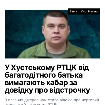
Війна
Суспільство
У Хустському РТЦК від
багатодітного батька
вимагають хабар за
довідку про відстрочку
З власних джерел нам стало відомо про черговий
скандал в Хустському РТЦК…