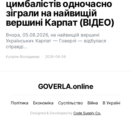
цимбалістів одночасно
зіграли на найвищій
вершині Карпат (ВІДЕО)
Вчора, 05.08.2026, на найвищій вершині
Українських Карпат — Говерлі — відбулася
справді…
Купріян Володимир
2026-08-06
GOVERLA.online
Політика
Економіка
Суспільство
Війна
В Україні
Designed & Developed by
Code Supply Co.