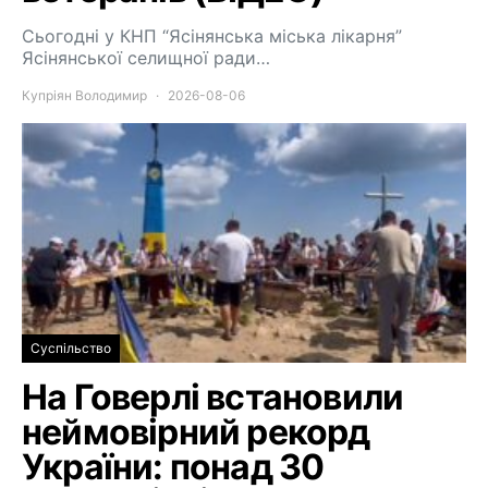
Сьогодні у КНП “Ясінянська міська лікарня”
Ясінянської селищної ради…
Купріян Володимир
2026-08-06
Суспільство
На Говерлі встановили
неймовірний рекорд
України: понад 30