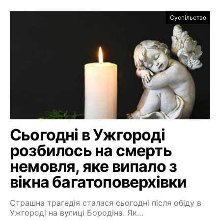
Суспільство
Сьогодні в Ужгороді
розбилось на смерть
немовля, яке випало з
вікна багатоповерхівки
Страшна трагедія сталася сьогодні після обіду в
Ужгороді на вулиці Бородіна. Як…