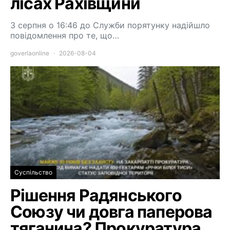
лісах Рахівщини
3 серпня о 16:46 до Служби порятунку надійшло
повідомлення про те, що…
goverlaonline
2026-08-04
Суспільство
Рішення Радянського
Союзу чи довга паперова
тяганина? Прокуратура