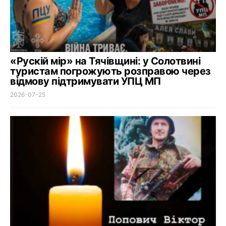
«Рускій мір» на Тячівщині: у Солотвині
туристам погрожують розправою через
відмову підтримувати УПЦ МП
2026-07-25