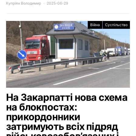
Купріян Володимир
2025-06-29
Війна
Суспільство
На Закарпатті нова схема
на блокпостах:
прикордонники
затримують всіх підряд