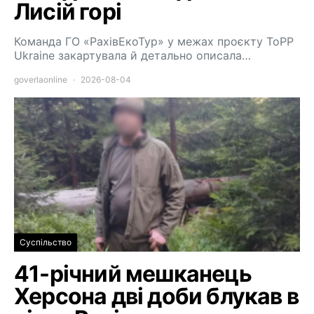
Лисій горі
Команда ГО «РахівЕкоТур» у межах проєкту ToPP
Ukraine закартувала й детально описала…
goverlaonline
2026-08-04
Суспільство
41-річний мешканець
Херсона дві доби блукав в