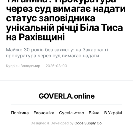
через суд вимагає надати
статус заповідника
унікальній річці Біла Тиса
на Рахівщині
Майже 30 років без захисту: на Закарпатті
прокуратура через суд вимагає надати…
Купріян Володимир
2026-08-03
GOVERLA.online
Політика
Економіка
Суспільство
Війна
В Україні
Designed & Developed by
Code Supply Co.