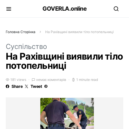
GOVERLA.online
Головна Сторінка
На Рахівщині виявили тіло потопельниці
Суспільство
На Рахівщині виявили тіло
потопельниці
181 views
немає коментарів
1 minute read
Share
Tweet