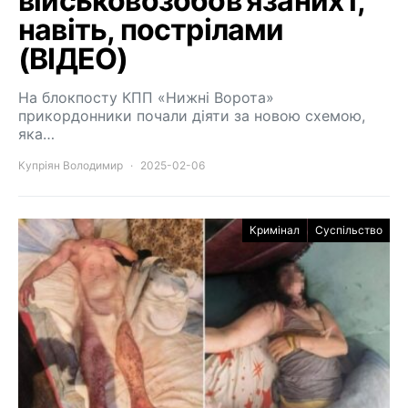
військовозобов’язаних і,
навіть, пострілами
(ВІДЕО)
На блокпосту КПП «Нижні Ворота»
прикордонники почали діяти за новою схемою,
яка…
Купріян Володимир
2025-02-06
Кримінал
Суспільство