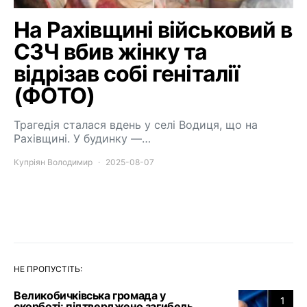
На Рахівщині військовий в
СЗЧ вбив жінку та
відрізав собі геніталії
(ФОТО)
Трагедія сталася вдень у селі Водиця, що на
Рахівщині. У будинку —…
Купріян Володимир
2025-08-07
НЕ ПРОПУСТІТЬ:
Великобичківська громада у
1
скорботі: підтверджено загибель