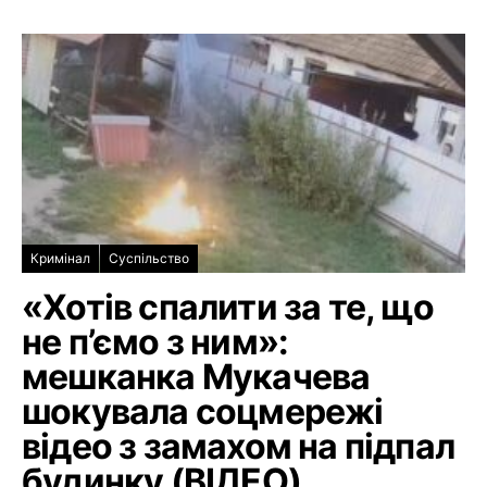
Кримінал
Суспільство
«Хотів спалити за те, що
не п’ємо з ним»:
мешканка Мукачева
шокувала соцмережі
відео з замахом на підпал
будинку (ВІДЕО)