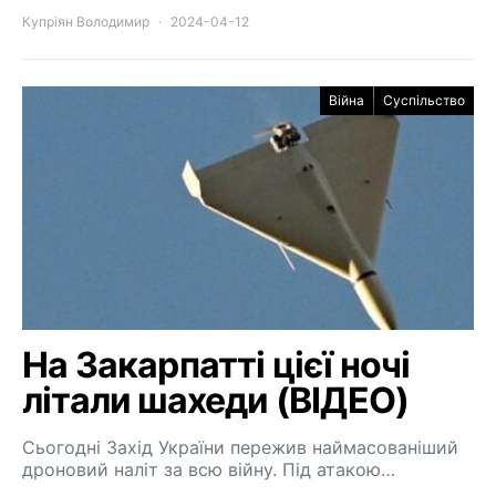
Купріян Володимир
2024-04-12
Війна
Суспільство
На Закарпатті цієї ночі
літали шахеди (ВІДЕО)
Сьогодні Захід України пережив наймасованіший
дроновий наліт за всю війну. Під атакою…