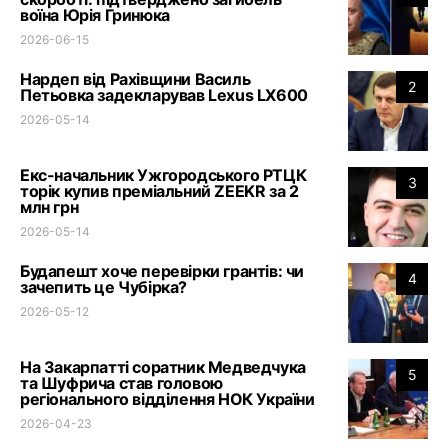
воїна Юрія Гринюка
2026-06-15
Нардеп від Рахівщини Василь
2
Петьовка задекларував Lexus LX600
2026-05-14
Екс-начальник Ужгородського РТЦК
3
торік купив преміальний ZEEKR за 2
млн грн
2026-05-14
Будапешт хоче перевірки грантів: чи
4
зачепить це Чубірка?
2026-05-12
На Закарпатті соратник Медведчука
5
та Шуфрича став головою
регіонального відділення НОК України
2026-04-23