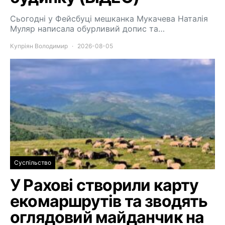
Сьогодні у Фейсбуці мешканка Мукачева Наталія
Муляр написала обурливий допис та…
Купріян Володимир
2026-08-05
Суспільство
У Рахові створили карту
екомаршрутів та зводять
оглядовий майданчик на