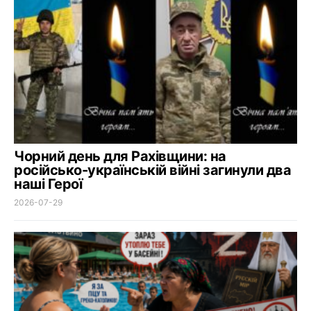
Чорний день для Рахівщини: на
російсько-українській війні загинули два
наші Герої
2026-07-29