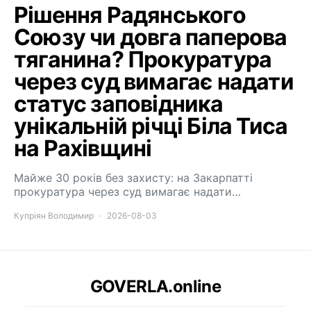
Рішення Радянського
Союзу чи довга паперова
тяганина? Прокуратура
через суд вимагає надати
статус заповідника
унікальній річці Біла Тиса
на Рахівщині
Майже 30 років без захисту: на Закарпатті
прокуратура через суд вимагає надати…
Купріян Володимир
2026-08-03
GOVERLA.online