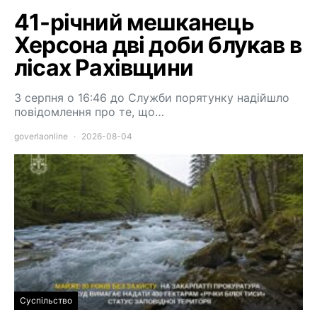
41-річний мешканець
Херсона дві доби блукав в
лісах Рахівщини
3 серпня о 16:46 до Служби порятунку надійшло
повідомлення про те, що…
goverlaonline
2026-08-04
Суспільство