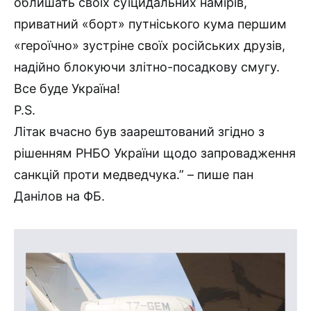
облишать своїх суїцидальних намірів,
приватний «борт» путніського кума першим
«героїчно» зустріне своїх російських друзів,
надійно блокуючи злітно-посадкову смугу.
Все буде Україна!
P.S.
Літак вчасно був заарештований згідно з
рішенням РНБО України щодо запровадження
санкцій проти медведчука.” – пише пан
Данілов на ФБ.