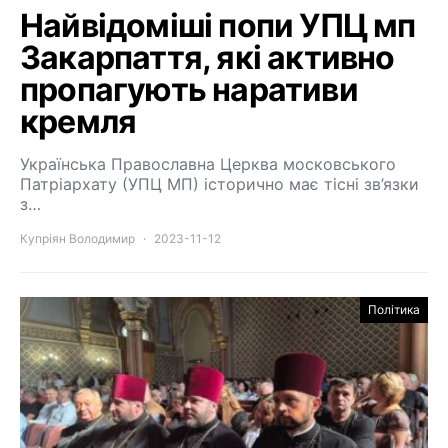
Найвідоміші попи УПЦ мп
Закарпаття, які активно
пропагують наративи
кремля
Українська Православна Церква московського
Патріархату (УПЦ МП) історично має тісні зв’язки
з…
Купріян Володимир
2023-11-12
Політика