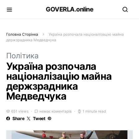
GOVERLA.online
Головна Сторінка
Україна розпочала націоналізацію майна
держзрадника Медведчука
Політика
Україна розпочала
націоналізацію майна
держзрадника
Медведчука
651 views
немає коментарів
1 minute read
Share
Tweet