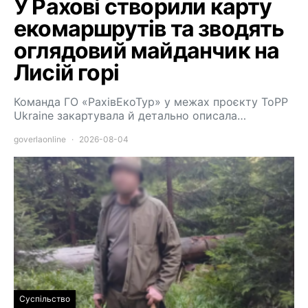
У Рахові створили карту
екомаршрутів та зводять
оглядовий майданчик на
Лисій горі
Команда ГО «РахівЕкоТур» у межах проєкту ToPP
Ukraine закартувала й детально описала…
goverlaonline
2026-08-04
Суспільство