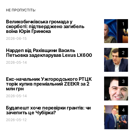
НЕ ПРОПУСТІТЬ:
Великобичківська громада у
1
скорботі: підтверджено загибель
воїна Юрія Гринюка
2026-06-15
Нардеп від Рахівщини Василь
2
Петьовка задекларував Lexus LX600
2026-05-14
Екс-начальник Ужгородського РТЦК
3
торік купив преміальний ZEEKR за 2
млн грн
2026-05-14
Будапешт хоче перевірки грантів: чи
4
зачепить це Чубірка?
2026-05-12