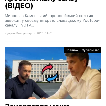
(ВІДЕО)
Мирослав Каменський, проросійський політик і
адвокат, у своєму інтерв’ю словацькому YouTube-
каналу TVOTV…
Купріян Володимир
2025-01-01
Політика
Суспільство