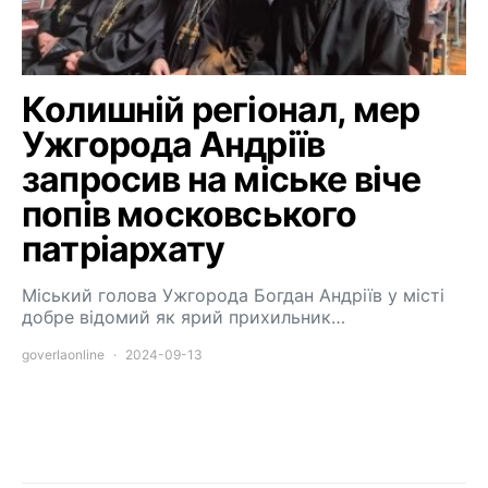
Колишній регіонал, мер
Ужгорода Андріїв
запросив на міське віче
попів московського
патріархату
Міський голова Ужгорода Богдан Андріїв у місті
добре відомий як ярий прихильник…
goverlaonline
2024-09-13