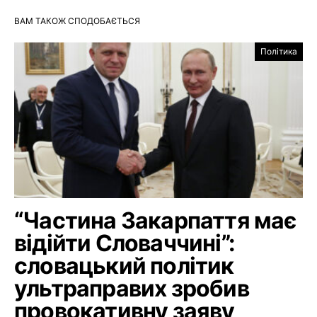
ВАМ ТАКОЖ СПОДОБАЄТЬСЯ
Політика
“Частина Закарпаття має
відійти Словаччині”:
словацький політик
ультраправих зробив
провокативну заяву