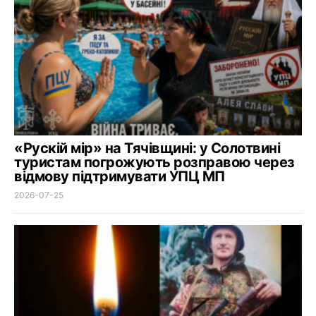
«Рускій мір» на Тячівщині: у Солотвині
туристам погрожують розправою через
відмову підтримувати УПЦ МП
2026-07-25