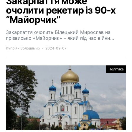
Закарпаття може
очолити рекетир із 90-х
“Майорчик”
Закарпаття очолить Білецький Мирослав на
прізвисько «Майорчик» – який під час війни…
Купріян Володимир
2024-09-07
Політика