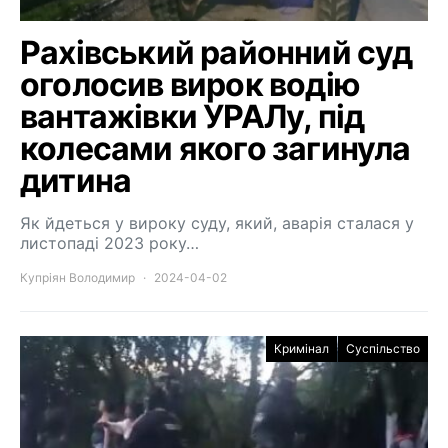
Рахівський районний суд
оголосив вирок водію
вантажівки УРАЛу, під
колесами якого загинула
дитина
Як йдеться у вироку суду, який, аварія сталася у
листопаді 2023 року…
Купріян Володимир
2024-04-02
Кримінал
Суспільство