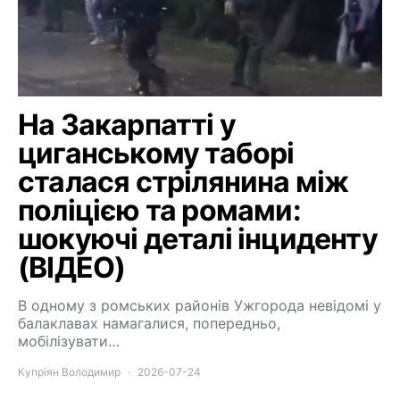
На Закарпатті у
циганському таборі
сталася стрілянина між
поліцією та ромами:
шокуючі деталі інциденту
(ВІДЕО)
В одному з ромських районів Ужгорода невідомі у
балаклавах намагалися, попередньо,
мобілізувати…
Купріян Володимир
2026-07-24