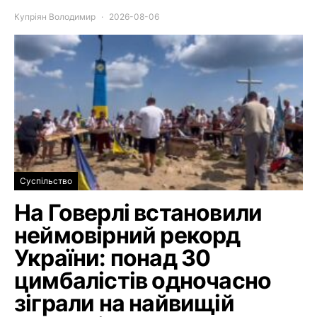
Купріян Володимир
2026-08-06
Суспільство
На Говерлі встановили
неймовірний рекорд
України: понад 30
цимбалістів одночасно
зіграли на найвищій