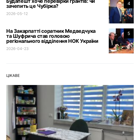
Будапешт хоче перевірки грантів: чи
4
зачепить це Чубірка?
2026-05-12
На Закарпатті соратник Медведчука
5
та Шуфрича став головою
регіонального відділення НОК України
2026-04-23
ЦІКАВЕ