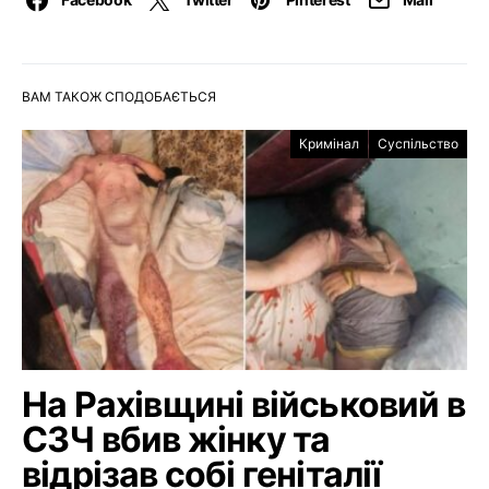
ВАМ ТАКОЖ СПОДОБАЄТЬСЯ
Кримінал
Суспільство
На Рахівщині військовий в
СЗЧ вбив жінку та
відрізав собі геніталії