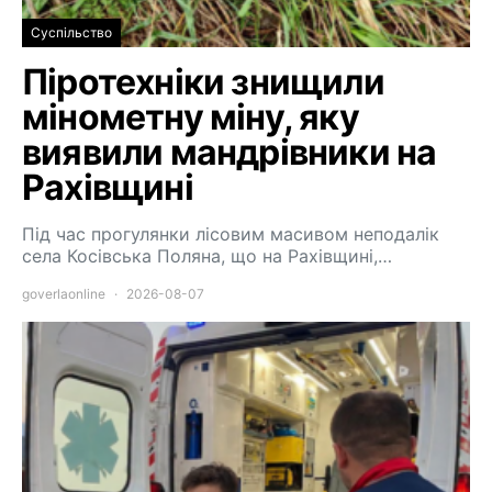
Суспільство
Піротехніки знищили
мінометну міну, яку
виявили мандрівники на
Рахівщині
Під час прогулянки лісовим масивом неподалік
села Косівська Поляна, що на Рахівщині,…
goverlaonline
2026-08-07