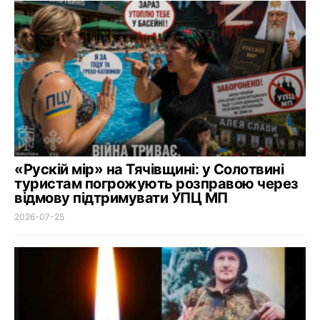
«Рускій мір» на Тячівщині: у Солотвині
туристам погрожують розправою через
відмову підтримувати УПЦ МП
2026-07-25