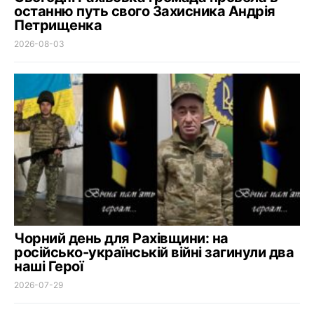
останню путь свого Захисника Андрія
Петрищенка
2026-08-03
Чорний день для Рахівщини: на
російсько-українській війні загинули два
наші Герої
2026-07-29