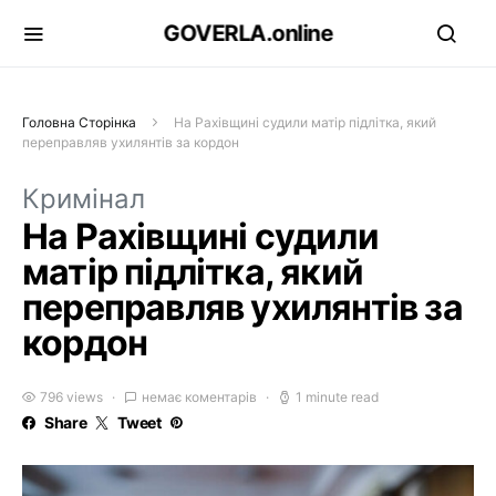
GOVERLA.online
Головна Сторінка
На Рахівщині судили матір підлітка, який
переправляв ухилянтів за кордон
Кримінал
На Рахівщині судили
матір підлітка, який
переправляв ухилянтів за
кордон
796 views
немає коментарів
1 minute read
Share
Tweet