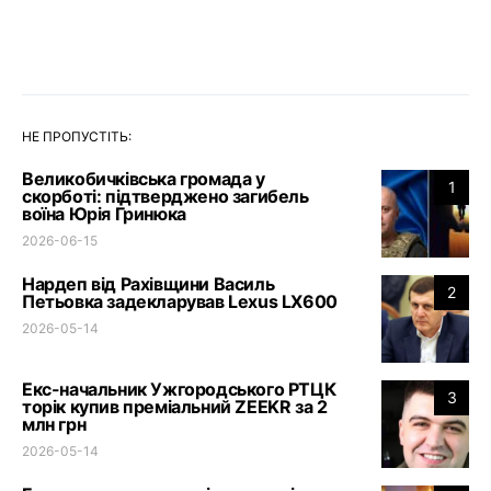
НЕ ПРОПУСТІТЬ:
Великобичківська громада у
1
скорботі: підтверджено загибель
воїна Юрія Гринюка
2026-06-15
Нардеп від Рахівщини Василь
2
Петьовка задекларував Lexus LX600
2026-05-14
Екс-начальник Ужгородського РТЦК
3
торік купив преміальний ZEEKR за 2
млн грн
2026-05-14