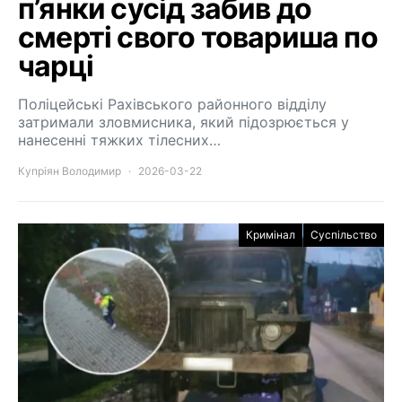
п’янки сусід забив до
смерті свого товариша по
чарці
Поліцейські Рахівського районного відділу
затримали зловмисника, який підозрюється у
нанесенні тяжких тілесних…
Купріян Володимир
2026-03-22
Кримінал
Суспільство