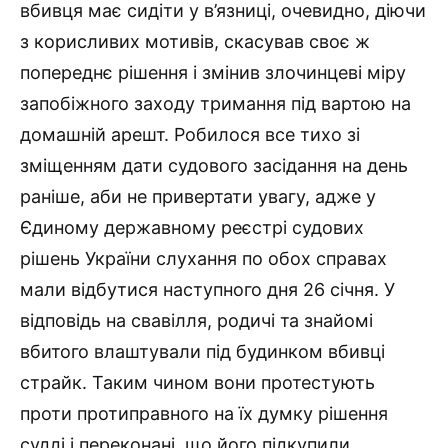
вбивця має сидіти у в’язниці, очевидно, діючи
з корисливих мотивів, скасував своє ж
попереднє рішення і змінив злочинцеві міру
запобіжного заходу тримання під вартою на
домашній арешт. Робилося все тихо зі
зміщенням дати судового засідання на день
раніше, аби не привертати увагу, адже у
Єдиному державному реєстрі судових
рішень України слухання по обох справах
мали відбутися наступного дня 26 січня. У
відповідь на свавілля, родичі та знайомі
вбитого влаштували під будинком вбивці
страйк. Таким чином вони протестують
проти протиправного на їх думку рішення
судді і переконані, що його підкупили.