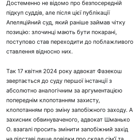
Достеменно не відомо про безпосередній
підкуп суддів, але після цієї публікації
Апеляційний суд, який раніше займав чітку
позицію: злочинці мають бути покарані,
поступово став переходити до поблажливого
ставлення відносно них.
Так 17 квітня 2024 року адвокат Фазекош
звертається до суду першої інстанції з
абсолютно аналогічним за аргументацією
попереднім клопотанням захисту,
клопотанням про зміну запобіжного заходу. А
захисник обвинуваченого, адвокат Шманько
О. взагалі просить змінити запобіжний захід
на підставі лише довідки про склад сім’ї та