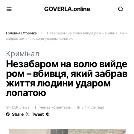
GOVERLA.online
Головна Сторінка
Незабаром на волю вийде ром – вбивця, який
забрав життя людини ударом лопатою
Кримінал
Незабаром на волю вийде
ром – вбивця, який забрав
життя людини ударом
лопатою
4,5K views
немає коментарів
5 minute read
Share
Tweet