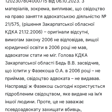
1202307804000715 від 06.10.2023. З
матеріалів, зокрема, випливає, що свідоцтво
на право заняття адвокатською діяльністю №
21/575, (рішення Закарпатської обласної
КДКА 21.12.2006) – оригінали відсутні,
вимогам закону 2006 не відповідав, вищої
юридичної освіти в 2006 році не мав,
адвокатом стати не міг. Голова КДКА
Закарпатської області Бедь В.В. засвідчив,
що іспити у Фазекоша О.А. в 2006 році – не
приймав, свідоцтво адвоката – не видавав.
Насправді ж Фазекош сьогодні користується
підробленим свідоцтвом, яке видане на ім’я
іншої людини. Проте, це не заважає
псевдоадвокату захищати вбивць,