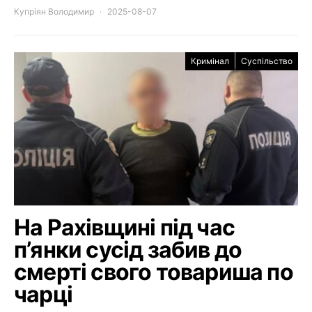
Купріян Володимир
2025-08-07
Кримінал
Суспільство
На Рахівщині під час
п’янки сусід забив до
смерті свого товариша по
чарці