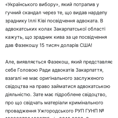
«Українського вибору», який потрапив у
гучний скандал через те, що видав нардепу
зраднику Іллі Ківі посвідчення адвоката. В
адвокатських колах Закарпатської області
кажуть, що зрадник кива за це посвідчення
дав Фазекошу 15 тисяч доларів США!
Але, виявляється Фазекош, який представляє
себе Головою Ради адвокатів Закарпаття,
взагалі не має оригінального заслуженого
свідоцтва на право займатися адвокатською
діяльністю. Зате має підроблене свідоцтво,
про що свідчать матеріали кримінального
провадження Ужгородського РУП ГУНП №