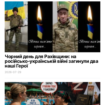
Чорний день для Рахівщини: на
російсько-українській війні загинули два
наші Герої
2026-07-29