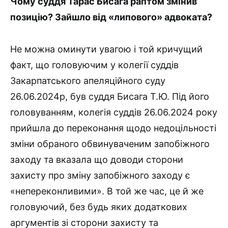
Чому суддя Тарас Бисага раптом змінив
позицію? Зайшло від «липового» адвоката?
Не можна оминути увагою і той кричущий
факт, що головуючим у колегії суддів
Закарпатського апеляційного суду
26.06.2024р, був суддя Бисага Т.Ю. Під його
головуванням, колегія суддів 26.06.2024 року
прийшла до переконання щодо недоцільності
зміни обраного обвинуваченим запобіжного
заходу та вказала що доводи сторони
захисту про зміну запобіжного заходу є
«непереконливими». В той же час, це й же
головуючий, без будь яких додаткових
аргументів зі сторони захисту та