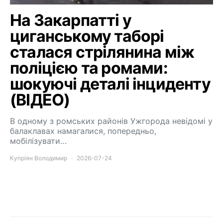
На Закарпатті у
циганському таборі
сталася стрілянина між
поліцією та ромами:
шокуючі деталі інциденту
(ВІДЕО)
В одному з ромських районів Ужгорода невідомі у
балаклавах намагалися, попередньо,
мобілізувати…
Купріян Володимир
2026-07-24