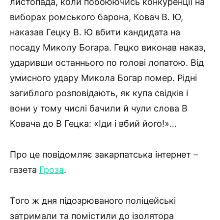
листопада, коли побоюючись конкуренції на
виборах ромського барона, Ковач В. Ю,
наказав Гецку В. Ю вбити кандидата на
посаду Миколу Богара. Гецко виконав наказ,
ударивши останнього по голові лопатою. Від
умисного удару Микола Богар помер. Рідні
загиблого розповідають, як купа свідків і
вони у тому числі бачили й чули слова В
Ковача до В Гецка: «Іди і вбий його!»…
Про це повідомляє закарпатська інтернет –
газета
Гроза
.
Того ж дня підозрюваного поліцейські
затримали та помістили до ізолятора