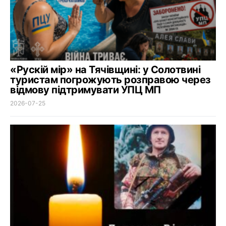
«Рускій мір» на Тячівщині: у Солотвині
туристам погрожують розправою через
відмову підтримувати УПЦ МП
2026-07-25