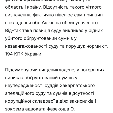
область і країну. Відсутність такого чіткого
визначення, фактично нівелює сам принцип
покладення обов’язків на обвинуваченого.
Від-так така позиція суду викликає у рідних
убитого обґрунтований сумнів у
незаангажованості суду та порушує норми ст.
194 КПК України.
Підсумовуючи вищевикладене, у потерпілих
виникає обґрунтований сумнів у
неупередженості суддів Закарпатського
апеляційного суду та сумнів відсутності
корупційної складової в діях захисників і
зокрема адвоката Фазекоша О.