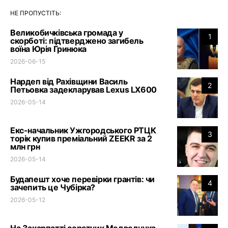
НЕ ПРОПУСТІТЬ:
Великобичківська громада у
1
скорботі: підтверджено загибель
воїна Юрія Гринюка
2026-06-15
Нардеп від Рахівщини Василь
2
Петьовка задекларував Lexus LX600
2026-05-14
Екс-начальник Ужгородського РТЦК
3
торік купив преміальний ZEEKR за 2
млн грн
2026-05-14
Будапешт хоче перевірки грантів: чи
4
зачепить це Чубірка?
2026-05-12
На Закарпатті соратник Медведчука