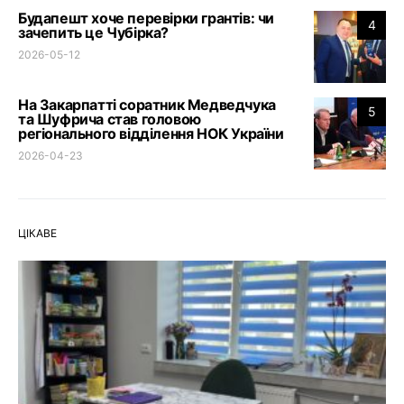
Будапешт хоче перевірки грантів: чи
4
зачепить це Чубірка?
2026-05-12
На Закарпатті соратник Медведчука
5
та Шуфрича став головою
регіонального відділення НОК України
2026-04-23
ЦІКАВЕ