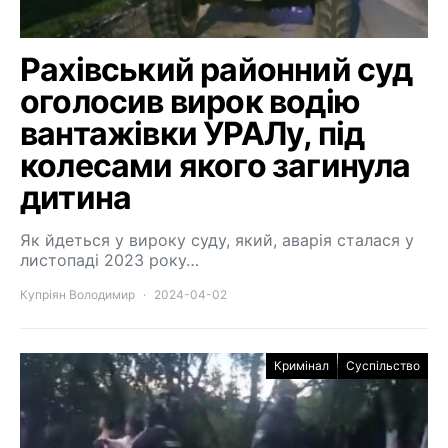
Рахівський районний суд
оголосив вирок водію
вантажівки УРАЛу, під
колесами якого загинула
дитина
Як йдеться у вироку суду, який, аварія сталася у
листопаді 2023 року…
Купріян Володимир
2024-04-02
Кримінал
Суспільство