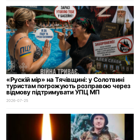
«Рускій мір» на Тячівщині: у Солотвині
туристам погрожують розправою через
відмову підтримувати УПЦ МП
2026-07-25