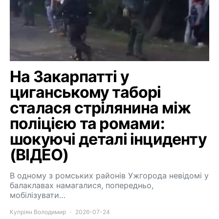
На Закарпатті у
циганському таборі
сталася стрілянина між
поліцією та ромами:
шокуючі деталі інциденту
(ВІДЕО)
В одному з ромських районів Ужгорода невідомі у
балаклавах намагалися, попередньо,
мобілізувати…
Купріян Володимир
2026-07-24