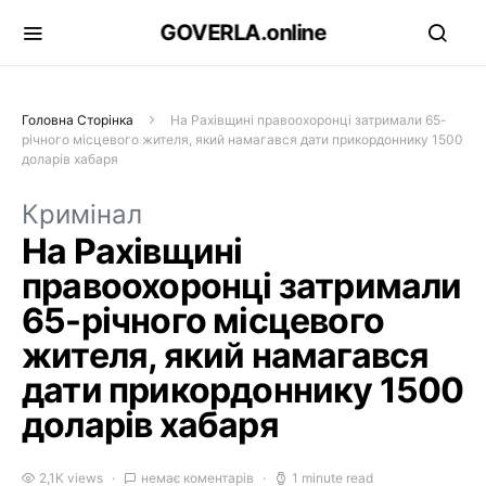
GOVERLA.online
Головна Сторінка
На Рахівщині правоохоронці затримали 65-
річного місцевого жителя, який намагався дати прикордоннику 1500
доларів хабаря
Кримінал
На Рахівщині
правоохоронці затримали
65-річного місцевого
жителя, який намагався
дати прикордоннику 1500
доларів хабаря
2,1K views
немає коментарів
1 minute read