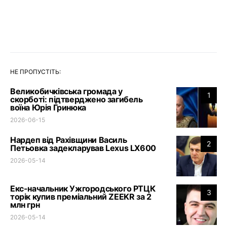
НЕ ПРОПУСТІТЬ:
Великобичківська громада у
1
скорботі: підтверджено загибель
воїна Юрія Гринюка
2026-06-15
Нардеп від Рахівщини Василь
2
Петьовка задекларував Lexus LX600
2026-05-14
Екс-начальник Ужгородського РТЦК
3
торік купив преміальний ZEEKR за 2
млн грн
2026-05-14