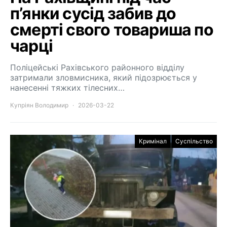
п’янки сусід забив до
смерті свого товариша по
чарці
Поліцейські Рахівського районного відділу
затримали зловмисника, який підозрюється у
нанесенні тяжких тілесних…
Купріян Володимир
2026-03-22
Кримінал
Суспільство