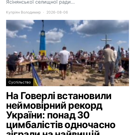
Ясінянської селищної ради…
Купріян Володимир
2026-08-06
Суспільство
На Говерлі встановили
неймовірний рекорд
України: понад 30
цимбалістів одночасно
зіграли на найвищій