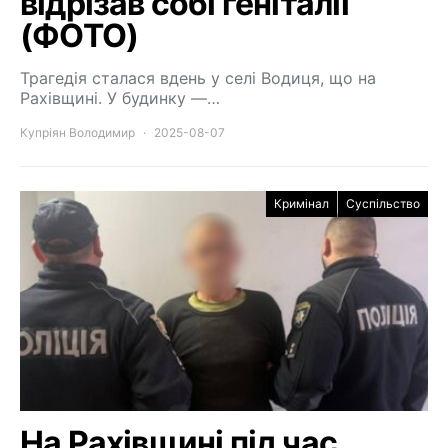
відрізав собі геніталії
(ФОТО)
Трагедія сталася вдень у селі Водиця, що на
Рахівщині. У будинку —…
Купріян Володимир
2025-08-07
Кримінал
Суспільство
На Рахівщині під час