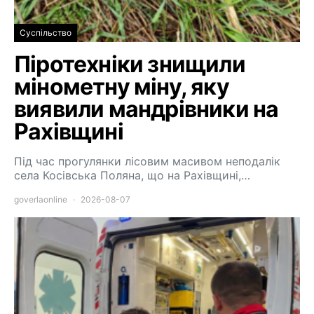
Суспільство
Піротехніки знищили
мінометну міну, яку
виявили мандрівники на
Рахівщині
Під час прогулянки лісовим масивом неподалік
села Косівська Поляна, що на Рахівщині,…
goverlaonline
2026-08-07