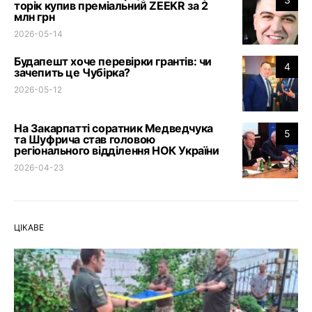
торік купив преміальний ZEEKR за 2
млн грн
2026-05-14
Будапешт хоче перевірки грантів: чи
4
зачепить це Чубірка?
2026-05-12
На Закарпатті соратник Медведчука
5
та Шуфрича став головою
регіонального відділення НОК України
2026-04-23
ЦІКАВЕ