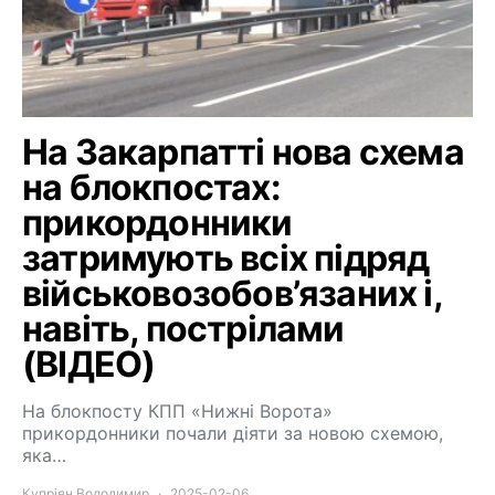
На Закарпатті нова схема
на блокпостах:
прикордонники
затримують всіх підряд
військовозобов’язаних і,
навіть, пострілами
(ВІДЕО)
На блокпосту КПП «Нижні Ворота»
прикордонники почали діяти за новою схемою,
яка…
Купріян Володимир
2025-02-06