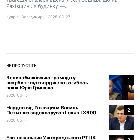
Рахівщині. У будинку —…
Купріян Володимир
2025-08-07
НЕ ПРОПУСТІТЬ:
Великобичківська громада у
1
скорботі: підтверджено загибель
воїна Юрія Гринюка
2026-06-15
Нардеп від Рахівщини Василь
2
Петьовка задекларував Lexus LX600
2026-05-14
Екс-начальник Ужгородського РТЦК
3