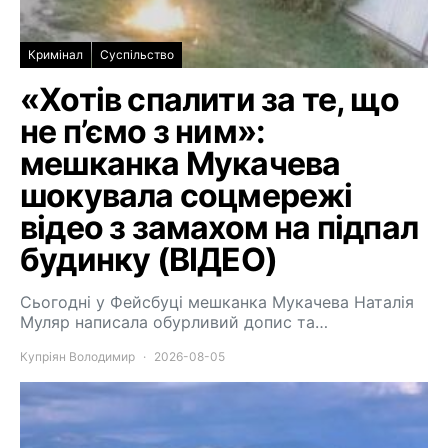
Кримінал
Суспільство
«Хотів спалити за те, що
не п’ємо з ним»:
мешканка Мукачева
шокувала соцмережі
відео з замахом на підпал
будинку (ВІДЕО)
Сьогодні у Фейсбуці мешканка Мукачева Наталія
Муляр написала обурливий допис та…
Купріян Володимир
2026-08-05