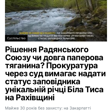
Суспільство
Рішення Радянського
Союзу чи довга паперова
тяганина? Прокуратура
через суд вимагає надати
статус заповідника
унікальній річці Біла Тиса
на Рахівщині
Майже 30 років без захисту: на Закарпатті