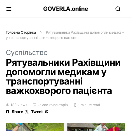
GOVERLA.online
Головна Сторінка
Рятувальники Рахівщини допомогли медикам
у транспортуванні важкохворого пацієнта
Суспільство
Рятувальники Рахівщини
допомогли медикам у
транспортуванні
важкохворого пацієнта
183 views
немає коментарів
1 minute read
Share
Tweet