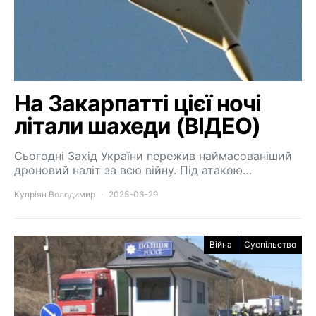
На Закарпатті цієї ночі
літали шахеди (ВІДЕО)
Сьогодні Захід України пережив наймасованіший
дроновий наліт за всю війну. Під атакою…
Купріян Володимир
2025-06-29
Війна
Суспільство