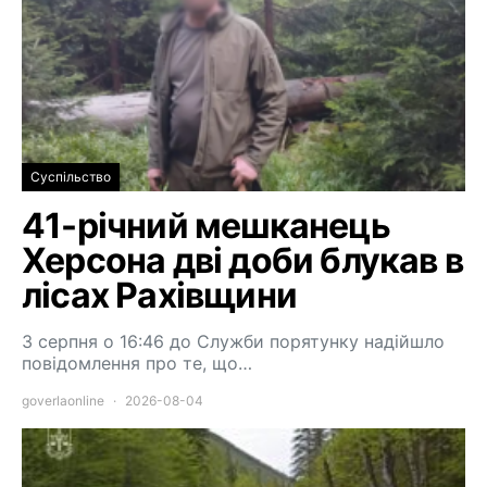
Суспільство
41-річний мешканець
Херсона дві доби блукав в
лісах Рахівщини
3 серпня о 16:46 до Служби порятунку надійшло
повідомлення про те, що…
goverlaonline
2026-08-04