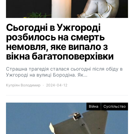
Сьогодні в Ужгороді
розбилось на смерть
немовля, яке випало з
вікна багатоповерхівки
Страшна трагедія сталася сьогодні після обіду в
Ужгороді на вулиці Бородіна. Як…
Купріян Володимир
2024-04-12
Війна
Суспільство