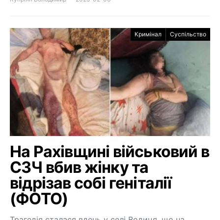
Кримінал
Суспільство
На Рахівщині військовий в
СЗЧ вбив жінку та
відрізав собі геніталії
(ФОТО)
Трагедія сталася вдень у селі Водиця, що на