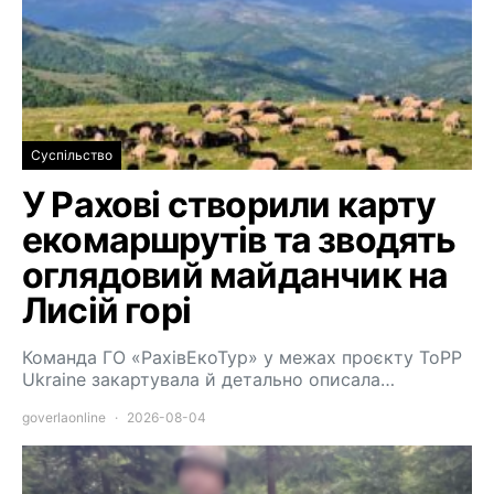
Суспільство
У Рахові створили карту
екомаршрутів та зводять
оглядовий майданчик на
Лисій горі
Команда ГО «РахівЕкоТур» у межах проєкту ToPP
Ukraine закартувала й детально описала…
goverlaonline
2026-08-04