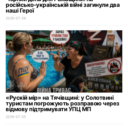
російсько-українській війні загинули два
наші Герої
2026-07-29
«Рускій мір» на Тячівщині: у Солотвині
туристам погрожують розправою через
відмову підтримувати УПЦ МП
2026-07-25