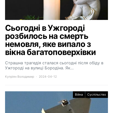
Сьогодні в Ужгороді
розбилось на смерть
немовля, яке випало з
вікна багатоповерхівки
Страшна трагедія сталася сьогодні після обіду в
Ужгороді на вулиці Бородіна. Як…
Купріян Володимир
2024-04-12
Війна
Суспільство