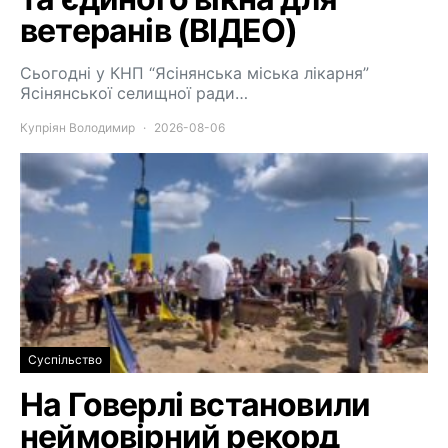
ветеранів (ВІДЕО)
Сьогодні у КНП “Ясінянська міська лікарня”
Ясінянської селищної ради…
Купріян Володимир
2026-08-06
Суспільство
На Говерлі встановили
неймовірний рекорд