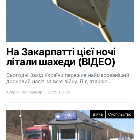
На Закарпатті цієї ночі
літали шахеди (ВІДЕО)
Сьогодні Захід України пережив наймасованіший
дроновий наліт за всю війну. Під атакою…
Купріян Володимир
2025-06-29
Війна
Суспільство