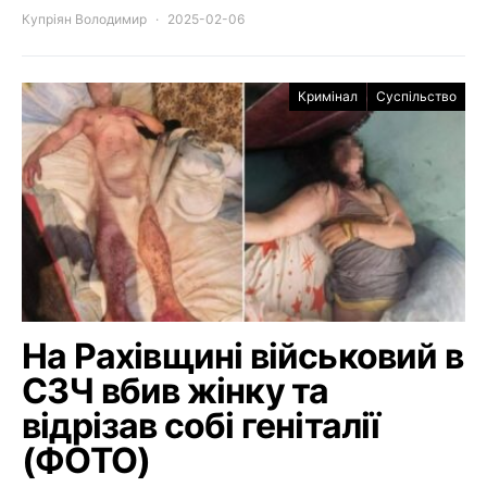
Купріян Володимир
2025-02-06
Кримінал
Суспільство
На Рахівщині військовий в
СЗЧ вбив жінку та
відрізав собі геніталії
(ФОТО)