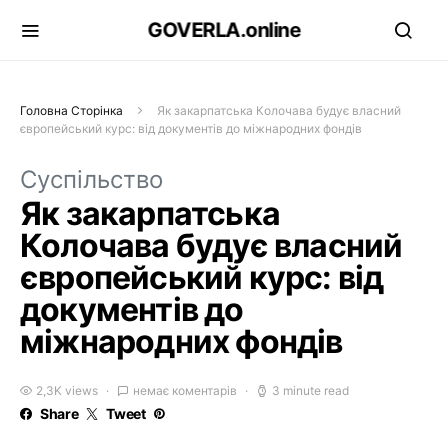
GOVERLA.online
Головна Сторінка
Як закарпатська Колочава будує власний
європейський курс: від документів до міжнародних фондів
Суспільство
Як закарпатська
Колочава будує власний
європейський курс: від
документів до
міжнародних фондів
2,3K views
немає коментарів
3 minute read
Share
Tweet