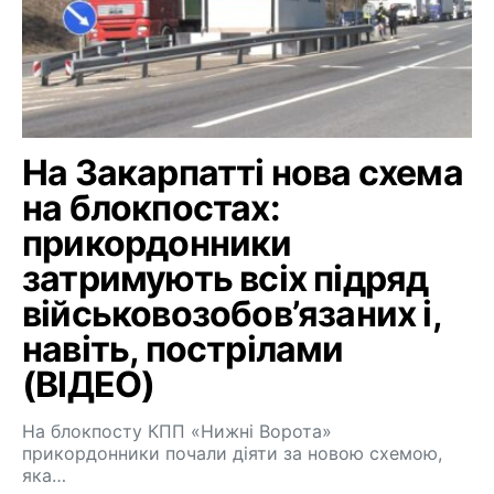
На Закарпатті нова схема
на блокпостах:
прикордонники
затримують всіх підряд
військовозобов’язаних і,
навіть, пострілами
(ВІДЕО)
На блокпосту КПП «Нижні Ворота»
прикордонники почали діяти за новою схемою,
яка…