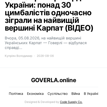
України: понад 30
цимбалістів одночасно
зіграли на найвищій
вершині Карпат (ВІДЕО)
Вчора, 05.08.2026, на найвищій вершині
Українських Карпат — Говерлі — відбулася
справді…
Купріян Володимир
2026-08-06
GOVERLA.online
Політика
Економіка
Суспільство
Війна
В Україні
Designed & Developed by
Code Supply Co.