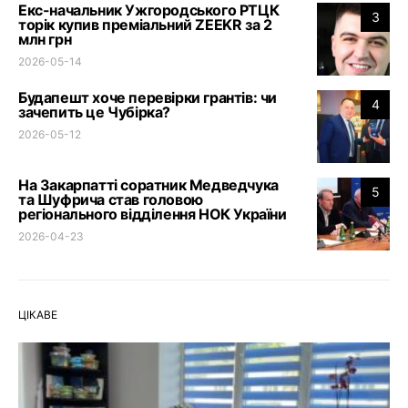
Екс-начальник Ужгородського РТЦК
3
торік купив преміальний ZEEKR за 2
млн грн
2026-05-14
Будапешт хоче перевірки грантів: чи
4
зачепить це Чубірка?
2026-05-12
На Закарпатті соратник Медведчука
5
та Шуфрича став головою
регіонального відділення НОК України
2026-04-23
ЦІКАВЕ