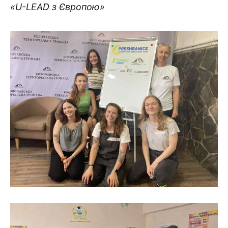
«U-LEAD з Європою»