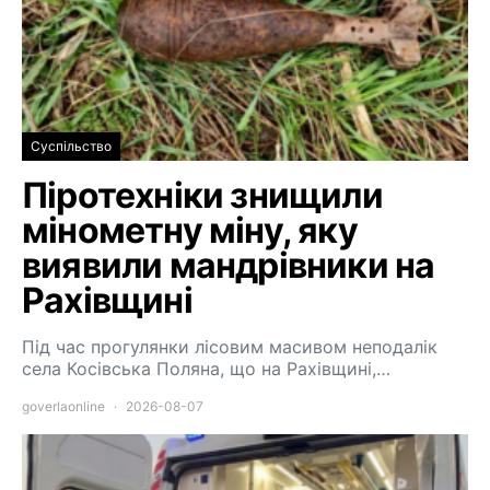
Суспільство
Піротехніки знищили
мінометну міну, яку
виявили мандрівники на
Рахівщині
Під час прогулянки лісовим масивом неподалік
села Косівська Поляна, що на Рахівщині,…
goverlaonline
2026-08-07