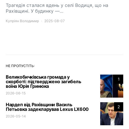
Трагедія сталася вдень у селі Водиця, що на
Рахівщині. У будинку —…
Купріян Володимир
2025-08-07
НЕ ПРОПУСТІТЬ:
Великобичківська громада у
1
скорботі: підтверджено загибель
воїна Юрія Гринюка
2026-06-15
Нардеп від Рахівщини Василь
2
Петьовка задекларував Lexus LX600
2026-05-14