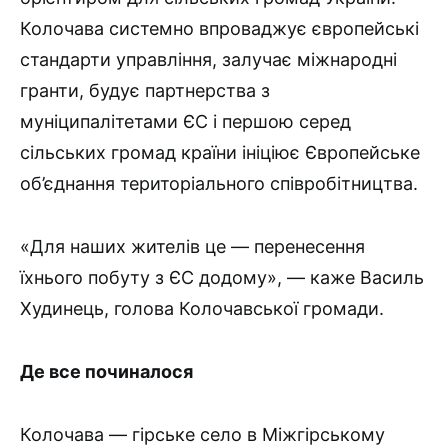
Колочава системно впроваджує європейські
стандарти управління, залучає міжнародні
гранти, будує партнерства з
муніципалітетами ЄС і першою серед
сільських громад країни ініціює Європейське
об’єднання територіального співробітництва.
«Для наших жителів це — перенесення
їхнього побуту з ЄС додому», — каже Василь
Худинець, голова Колочавської громади.
Де все починалося
Колочава — гірське село в Міжгірському