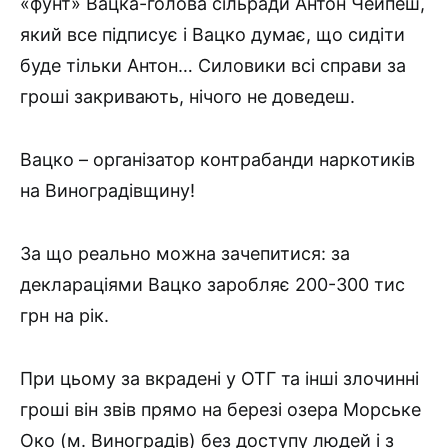
«фунт» Вацка-голова сільради Антон Чейпеш,
який все підписує і Вацко думає, що сидіти
буде тільки Антон… Силовики всі справи за
гроші закривають, нічого не доведеш.
Вацко – організатор контрабанди наркотиків
на Виноградівщину!
За що реально можна зачепитися: за
деклараціями Вацко заробляє 200-300 тис
грн на рік.
При цьому за вкрадені у ОТГ та інші злочинні
гроші він звів прямо на березі озера Морське
Око (м. Виноградів) без доступу людей і з