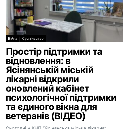
Війна
Суспільство
Простір підтримки та
відновлення: в
Ясінянській міській
лікарні відкрили
оновлений кабінет
психологічної підтримки
та єдиного вікна для
ветеранів (ВІДЕО)
Сьогодні у КНП “Ясінянська міська лікарня”