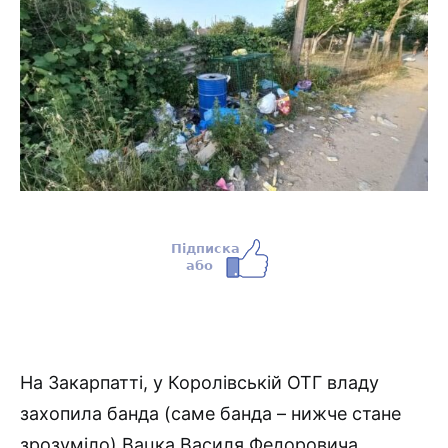
На Закарпатті, у Королівській ОТГ владу
захопила банда (саме банда – нижче стане
зрозуміло) Вацка Василя Федоровича,