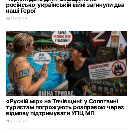
російсько-українській війні загинули два
наші Герої
2026-07-29
«Рускій мір» на Тячівщині: у Солотвині
туристам погрожують розправою через
відмову підтримувати УПЦ МП
2026-07-25