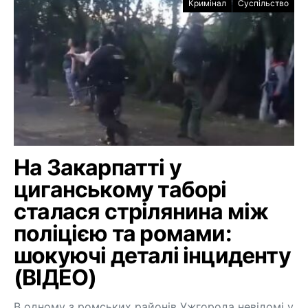
Кримінал
Суспільство
На Закарпатті у
циганському таборі
сталася стрілянина між
поліцією та ромами:
шокуючі деталі інциденту
(ВІДЕО)
В одному з ромських районів Ужгорода невідомі у