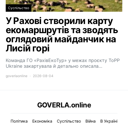
Суспільство
У Рахові створили карту
екомаршрутів та зводять
оглядовий майданчик на
Лисій горі
Команда ГО «РахівЕкоТур» у межах проєкту ToPP
Ukraine закартувала й детально описала…
goverlaonline
2026-08-04
GOVERLA.online
Політика
Економіка
Суспільство
Війна
В Україні