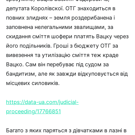
депутата Королівскої. ОТГ знаходиться в
повних злиднях – земля роздерибанена і
заповнена нелегальними звалищами, за
скидання сміття шофери платять Вацку через
його подільників. Гроші з бюджету ОТГ за
вивезення та утилізацію сміття теж краде
Вацко. Сам він перебуває під судом за
бандитизм, але як завжди відкуповується від
місцевих силовиків.
https://data-ua.com/judicial-
proceeding/17766851
Багато з яких паряться з дівчатками в лазні в