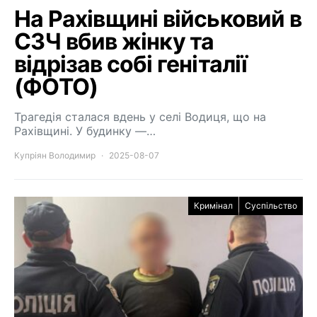
На Рахівщині військовий в
СЗЧ вбив жінку та
відрізав собі геніталії
(ФОТО)
Трагедія сталася вдень у селі Водиця, що на
Рахівщині. У будинку —…
Купріян Володимир
2025-08-07
Кримінал
Суспільство