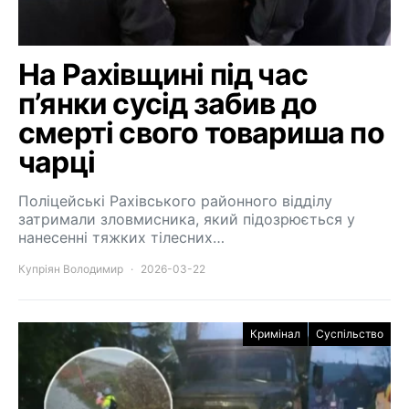
На Рахівщині під час
п’янки сусід забив до
смерті свого товариша по
чарці
Поліцейські Рахівського районного відділу
затримали зловмисника, який підозрюється у
нанесенні тяжких тілесних…
Купріян Володимир
2026-03-22
Кримінал
Суспільство