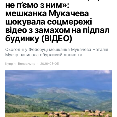
не п’ємо з ним»:
мешканка Мукачева
шокувала соцмережі
відео з замахом на підпал
будинку (ВІДЕО)
Сьогодні у Фейсбуці мешканка Мукачева Наталія
Муляр написала обурливий допис та…
Купріян Володимир
2026-08-05