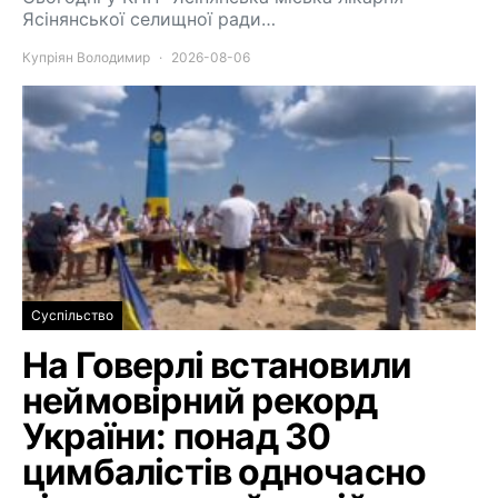
Ясінянської селищної ради…
Купріян Володимир
2026-08-06
Суспільство
На Говерлі встановили
неймовірний рекорд
України: понад 30
цимбалістів одночасно