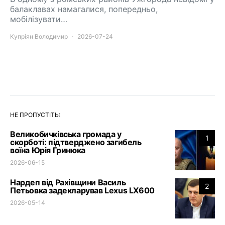
балаклавах намагалися, попередньо,
мобілізувати…
Купріян Володимир
2026-07-24
НЕ ПРОПУСТІТЬ:
Великобичківська громада у
1
скорботі: підтверджено загибель
воїна Юрія Гринюка
2026-06-15
Нардеп від Рахівщини Василь
2
Петьовка задекларував Lexus LX600
2026-05-14