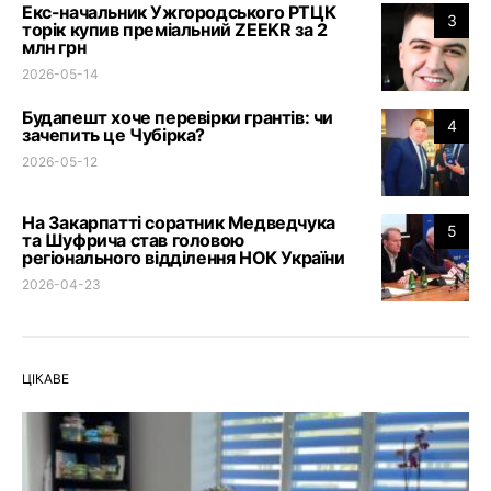
Екс-начальник Ужгородського РТЦК
3
торік купив преміальний ZEEKR за 2
млн грн
2026-05-14
Будапешт хоче перевірки грантів: чи
4
зачепить це Чубірка?
2026-05-12
На Закарпатті соратник Медведчука
5
та Шуфрича став головою
регіонального відділення НОК України
2026-04-23
ЦІКАВЕ