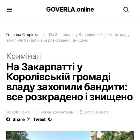
GOVERLA.online
Головна Сторінка
На Закарпатті у Королівській громаді владу
захопили бандити: все розкрадено і знищено
Кримінал
На Закарпатті у
Королівській громаді
владу захопили бандити:
все розкрадено і знищено
1,9K views
немає коментарів
2 minute read
Share
Tweet