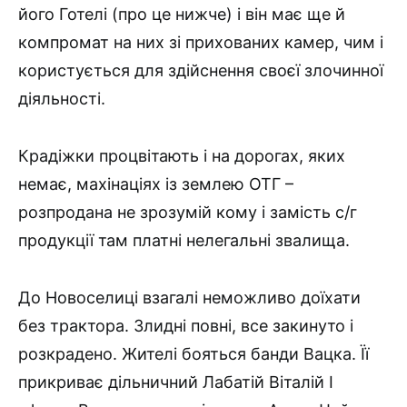
його Готелі (про це нижче) і він має ще й
компромат на них зі прихованих камер, чим і
користується для здійснення своєї злочинної
діяльності.
Крадіжки процвітають і на дорогах, яких
немає, махінаціях із землею ОТГ –
розпродана не зрозумій кому і замість с/г
продукції там платні нелегальні звалища.
До Новоселиці взагалі неможливо доїхати
без трактора. Злидні повні, все закинуто і
розкрадено. Жителі бояться банди Вацка. Її
прикриває дільничний Лабатій Віталій І